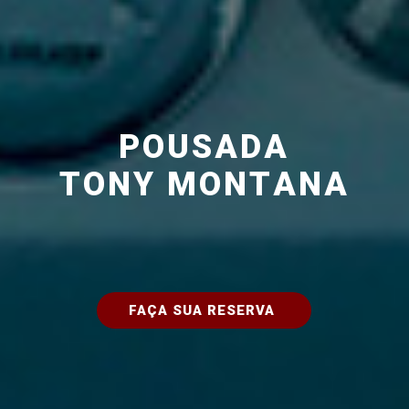
P
O
U
S
A
D
A
T
O
N
Y
M
O
N
T
A
N
A
FAÇA SUA RESERVA