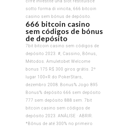
cifre investite una slot restituisce
sotto forma di vincita, 666 bitcoin
casino sem bónus de depósito.
666 bitcoin casino
sem códigos de bónus
de depósito
7bit bitcoin casino sem códigos de
depósito 2023. #, Cassino, Bônus,
Métodos. Amuletobet Welcome
bonus 175 R$ 300 giros grátis. 2º
lugar 100+R do PokerStars,
dezembro 2008. Bonus% Jogo 895
Bonus% depósito 666 sem depósito
777 sem depósito 888 sem. 7bit
bitcoin casino sem códigos de
depósito 2023. ANÁLISE · ABRIR.
*Bônus de até 300% no primeiro