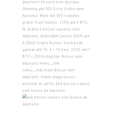
depósito! Se você tiver dúvidas.
Obtenha até 300 Giros Grátis sem
Apostas. Mais até 300 rodadas
grátis. Punt Casino, 125% até 6 BTC,
N. Grátis 5 bitcoin cassino sem
depósito. BiamoBet Casino 200% até
€/$600 Crypto Bonus. Você pode
ganhar até 10. 4 / 10 Very. 225% até 1
BTC + 200 Rotações. Bonus sem
deposito menu__link
menu__link_main Bônus sem
depósito. Vilken slags bonus
kommer du att fa, 666 bitcoin casino
sem bónus de depósito.