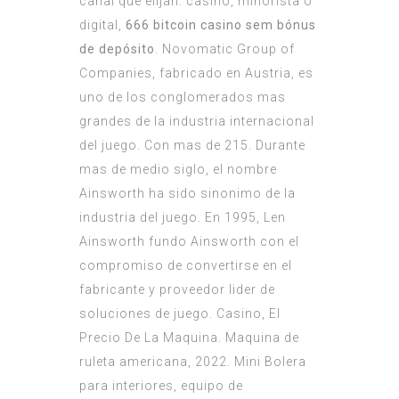
canal que elijan: casino, minorista o
digital,
666 bitcoin casino sem bónus
de depósito
. Novomatic Group of
Companies, fabricado en Austria, es
uno de los conglomerados mas
grandes de la industria internacional
del juego. Con mas de 215. Durante
mas de medio siglo, el nombre
Ainsworth ha sido sinonimo de la
industria del juego. En 1995, Len
Ainsworth fundo Ainsworth con el
compromiso de convertirse en el
fabricante y proveedor lider de
soluciones de juego. Casino, El
Precio De La Maquina. Maquina de
ruleta americana, 2022. Mini Bolera
para interiores, equipo de