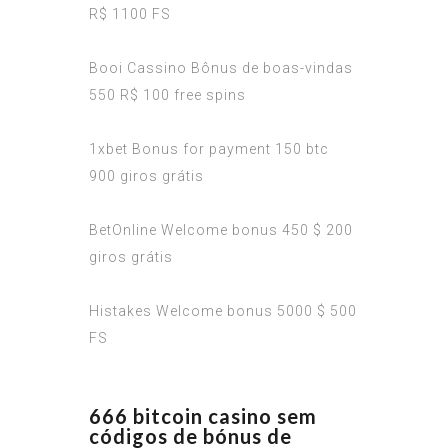
R$ 1100 FS
Booi Cassino Bônus de boas-vindas
550 R$ 100 free spins
1xbet Bonus for payment 150 btc
900 giros grátis
BetOnline Welcome bonus 450 $ 200
giros grátis
Histakes Welcome bonus 5000 $ 500
FS
666 bitcoin casino sem
códigos de bónus de