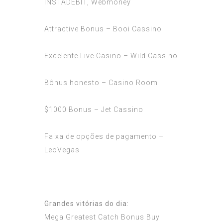
INSTADEBIT, Webmoney
Attractive Bonus – Booi Cassino
Excelente Live Casino – Wild Cassino
Bônus honesto – Casino Room
$1000 Bonus – Jet Cassino
Faixa de opções de pagamento –
LeoVegas
Grandes vitórias do dia:
Mega Greatest Catch Bonus Buy