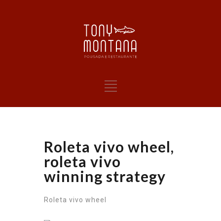
Roleta vivo wheel,
roleta vivo
winning strategy
Roleta vivo wheel