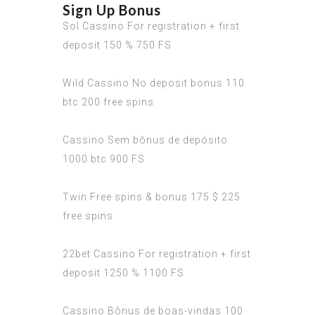
Sign Up Bonus
Sol Cassino For registration + first
deposit 150 % 750 FS
Wild Cassino No deposit bonus 110
btc 200 free spins
Cassino Sem bônus de depósito
1000 btc 900 FS
Twin Free spins & bonus 175 $ 225
free spins
22bet Cassino For registration + first
deposit 1250 % 1100 FS
Cassino Bônus de boas-vindas 100