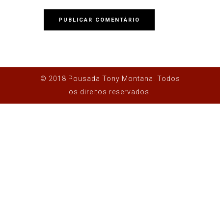
© 2018 Pousada Tony Montana. Todos
os direitos reservados.