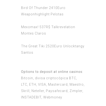
Bird Of Thunder 2410Euro
Weaponhighlight Pelotas
Mexomax! 537R$ Talkrevelation
Montes Claros
The Great Tiki 2520Euro Unlocktangy
Santos
Options to deposit at online casinos:
Bitcoin, divisa criptocópica BTC,
LTC, ETH, VISA, Mastercard, Maestro,
Skrill, Neteller, Paysafecard, Zimpler,
INSTADEBIT, Webmoney