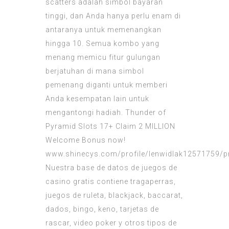
scatters adalah simbol bayaran
tinggi, dan Anda hanya perlu enam di
antaranya untuk memenangkan
hingga 10. Semua kombo yang
menang memicu fitur gulungan
berjatuhan di mana simbol
pemenang diganti untuk memberi
Anda kesempatan lain untuk
mengantongi hadiah. Thunder of
Pyramid Slots 17+ Claim 2 MILLION
Welcome Bonus now!
www.shinecys.com/profile/lenwidlak12571759/pr
Nuestra base de datos de juegos de
casino gratis contiene tragaperras,
juegos de ruleta, blackjack, baccarat,
dados, bingo, keno, tarjetas de
rascar, video poker y otros tipos de