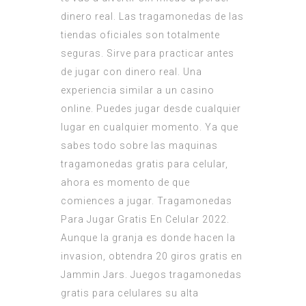
dinero real. Las tragamonedas de las
tiendas oficiales son totalmente
seguras. Sirve para practicar antes
de jugar con dinero real. Una
experiencia similar a un casino
online. Puedes jugar desde cualquier
lugar en cualquier momento. Ya que
sabes todo sobre las maquinas
tragamonedas gratis para celular,
ahora es momento de que
comiences a jugar. Tragamonedas
Para Jugar Gratis En Celular 2022.
Aunque la granja es donde hacen la
invasion, obtendra 20 giros gratis en
Jammin Jars. Juegos tragamonedas
gratis para celulares su alta