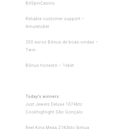
BitSpinCasino
Reliable customer support –
Amuletobet
200 euros Bônus de boas-vindas –
Twin
Bônus honesto – 1xbet
Today’s winners:
Just Jewels Deluxe 1074btc
Cookhighlight São Gonçalo
Reel King Mega 2183btc Ibmua