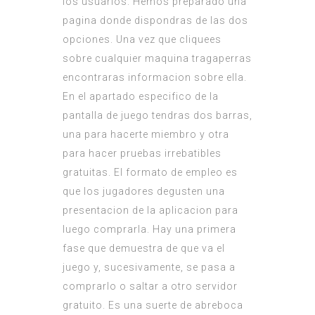
los usuarios. Hemos preparado una
pagina donde dispondras de las dos
opciones. Una vez que cliquees
sobre cualquier maquina tragaperras
encontraras informacion sobre ella.
En el apartado especifico de la
pantalla de juego tendras dos barras,
una para hacerte miembro y otra
para hacer pruebas irrebatibles
gratuitas. El formato de empleo es
que los jugadores degusten una
presentacion de la aplicacion para
luego comprarla. Hay una primera
fase que demuestra de que va el
juego y, sucesivamente, se pasa a
comprarlo o saltar a otro servidor
gratuito. Es una suerte de abreboca