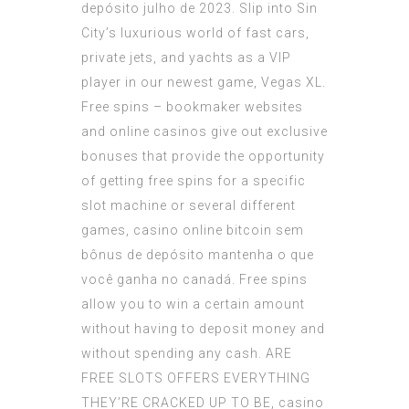
depósito julho de 2023. Slip into Sin
City’s luxurious world of fast cars,
private jets, and yachts as a VIP
player in our newest game, Vegas XL.
Free spins – bookmaker websites
and online casinos give out exclusive
bonuses that provide the opportunity
of getting free spins for a specific
slot machine or several different
games, casino online bitcoin sem
bônus de depósito mantenha o que
você ganha no canadá. Free spins
allow you to win a certain amount
without having to deposit money and
without spending any cash. ARE
FREE SLOTS OFFERS EVERYTHING
THEY’RE CRACKED UP TO BE, casino