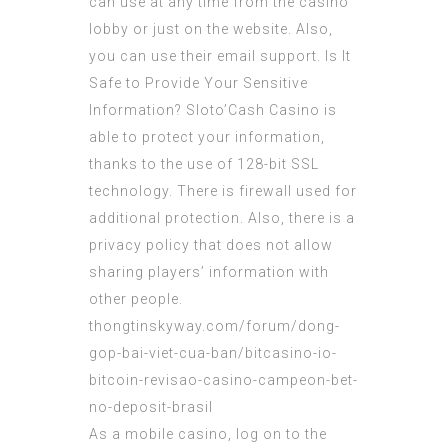
can use at any time from the casino
lobby or just on the website. Also,
you can use their email support. Is It
Safe to Provide Your Sensitive
Information? Sloto’Cash Casino is
able to protect your information,
thanks to the use of 128-bit SSL
technology. There is firewall used for
additional protection. Also, there is a
privacy policy that does not allow
sharing players’ information with
other people.
thongtinskyway.com/forum/dong-
gop-bai-viet-cua-ban/bitcasino-io-
bitcoin-revisao-casino-campeon-bet-
no-deposit-brasil
As a mobile casino, log on to the