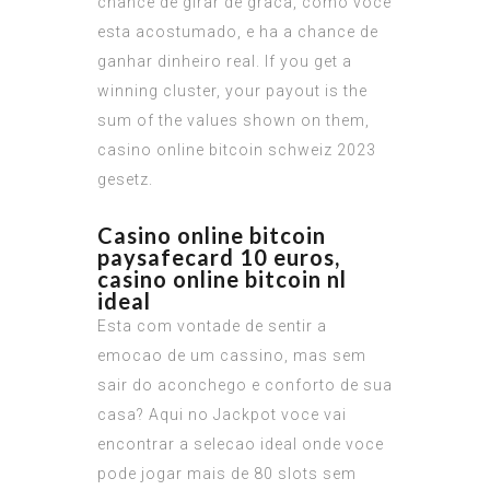
chance de girar de graca, como voce
esta acostumado, e ha a chance de
ganhar dinheiro real. If you get a
winning cluster, your payout is the
sum of the values shown on them,
casino online bitcoin schweiz 2023
gesetz.
Casino online bitcoin
paysafecard 10 euros,
casino online bitcoin nl
ideal
Esta com vontade de sentir a
emocao de um cassino, mas sem
sair do aconchego e conforto de sua
casa? Aqui no Jackpot voce vai
encontrar a selecao ideal onde voce
pode jogar mais de 80 slots sem