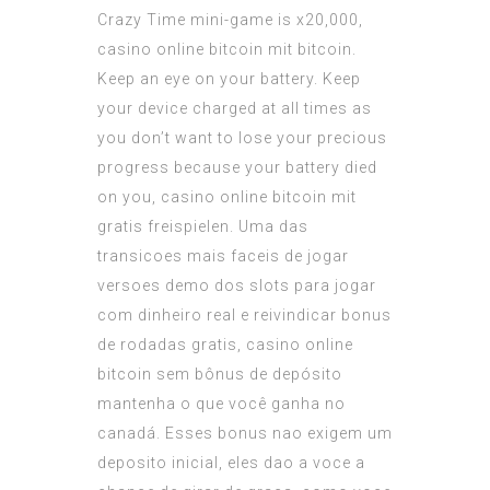
Crazy Time mini-game is x20,000,
casino online bitcoin mit bitcoin.
Keep an eye on your battery. Keep
your device charged at all times as
you don’t want to lose your precious
progress because your battery died
on you, casino online bitcoin mit
gratis freispielen. Uma das
transicoes mais faceis de jogar
versoes demo dos slots para jogar
com dinheiro real e reivindicar bonus
de rodadas gratis, casino online
bitcoin sem bônus de depósito
mantenha o que você ganha no
canadá. Esses bonus nao exigem um
deposito inicial, eles dao a voce a