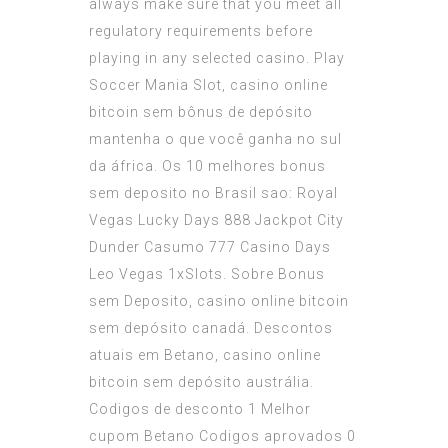
always make sure that you meet all
regulatory requirements before
playing in any selected casino. Play
Soccer Mania Slot, casino online
bitcoin sem bônus de depósito
mantenha o que você ganha no sul
da áfrica. Os 10 melhores bonus
sem deposito no Brasil sao: Royal
Vegas Lucky Days 888 Jackpot City
Dunder Casumo 777 Casino Days
Leo Vegas 1xSlots. Sobre Bonus
sem Deposito, casino online bitcoin
sem depósito canadá. Descontos
atuais em Betano, casino online
bitcoin sem depósito austrália.
Codigos de desconto 1 Melhor
cupom Betano Codigos aprovados 0