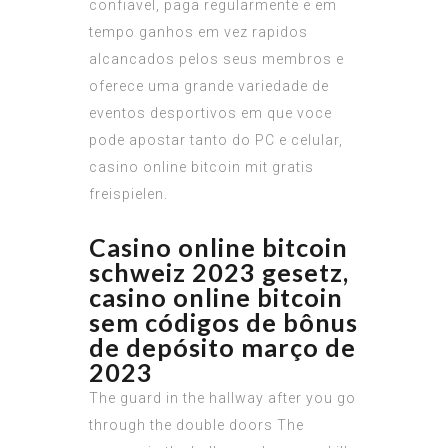
confiavel, paga regularmente e em
tempo ganhos em vez rapidos
alcancados pelos seus membros e
oferece uma grande variedade de
eventos desportivos em que voce
pode apostar tanto do PC e celular,
casino online bitcoin mit gratis
freispielen.
Casino online bitcoin
schweiz 2023 gesetz,
casino online bitcoin
sem códigos de bônus
de depósito março de
2023
The guard in the hallway after you go
through the double doors The