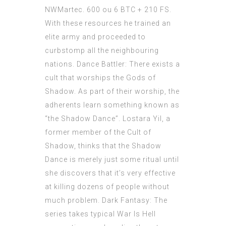
NWMartec. 600 ou 6 BTC + 210 FS.
With these resources he trained an
elite army and proceeded to
curbstomp all the neighbouring
nations. Dance Battler: There exists a
cult that worships the Gods of
Shadow. As part of their worship, the
adherents learn something known as
“the Shadow Dance”. Lostara Yil, a
former member of the Cult of
Shadow, thinks that the Shadow
Dance is merely just some ritual until
she discovers that it’s very effective
at killing dozens of people without
much problem. Dark Fantasy: The
series takes typical War Is Hell