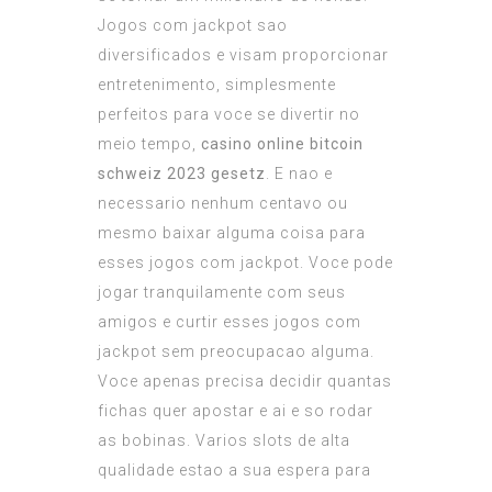
Jogos com jackpot sao
diversificados e visam proporcionar
entretenimento, simplesmente
perfeitos para voce se divertir no
meio tempo,
casino online bitcoin
schweiz 2023 gesetz
. E nao e
necessario nenhum centavo ou
mesmo baixar alguma coisa para
esses jogos com jackpot. Voce pode
jogar tranquilamente com seus
amigos e curtir esses jogos com
jackpot sem preocupacao alguma.
Voce apenas precisa decidir quantas
fichas quer apostar e ai e so rodar
as bobinas. Varios slots de alta
qualidade estao a sua espera para