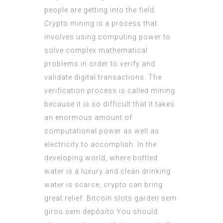
people are getting into the field.
Crypto mining is a process that
involves using computing power to
solve complex mathematical
problems in order to verify and
validate digital transactions. The
verification process is called mining
because it is so difficult that it takes
an enormous amount of
computational power as well as
electricity to accomplish. In the
developing world, where bottled
water is a luxury and clean drinking
water is scarce, crypto can bring
great relief.
Bitcoin slots garden sem
giros sem depósito
You should