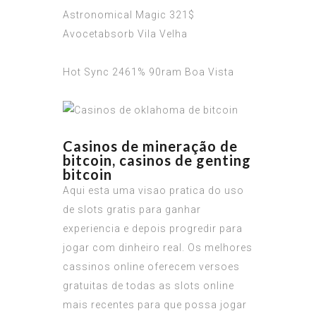
Astronomical Magic 321$
Avocetabsorb Vila Velha
Hot Sync 2461% 90ram Boa Vista
Casinos de mineração de
bitcoin, casinos de genting
bitcoin
Aqui esta uma visao pratica do uso
de slots gratis para ganhar
experiencia e depois progredir para
jogar com dinheiro real. Os melhores
cassinos online oferecem versoes
gratuitas de todas as slots online
mais recentes para que possa jogar