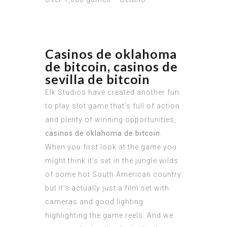
Casinos de oklahoma
de bitcoin, casinos de
sevilla de bitcoin
Elk Studios have created another fun
to play slot game that’s full of action
and plenty of winning opportunities,
casinos de oklahoma de bitcoin
.
When you first look at the game you
might think it’s set in the jungle wilds
of some hot South American country
but it’s actually just a film set with
cameras and good lighting
highlighting the game reels. And we