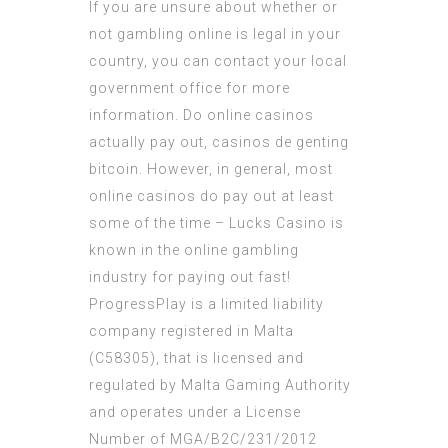
If you are unsure about whether or
not gambling online is legal in your
country, you can contact your local
government office for more
information. Do online casinos
actually pay out, casinos de genting
bitcoin. However, in general, most
online casinos do pay out at least
some of the time – Lucks Casino is
known in the online gambling
industry for paying out fast!
ProgressPlay is a limited liability
company registered in Malta
(C58305), that is licensed and
regulated by Malta Gaming Authority
and operates under a License
Number of MGA/B2C/231/2012