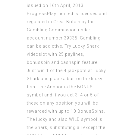
issued on 16th April, 2013 ;
ProgressPlay Limited is licensed and
regulated in Great Britain by the
Gambling Commission under
account number 39335. Gambling
can be addictive. Try Lucky Shark
videoslot with 25 paylines,
bonusspin and cashspin feature.
Just win 1 of the 4 jackpots at Lucky
Shark and place a bait on the lucky
fish. The Anchor is the BONUS
symbol and if you get 3, 4 or 5 of
these on any position you will be
rewarded with up to 10 BonusSpins.
The lucky and also WILD symbol is
the Shark, substituting all except the