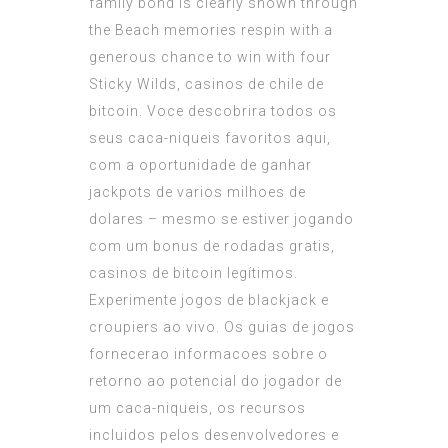
family bond is clearly shown through
the Beach memories respin with a
generous chance to win with four
Sticky Wilds, casinos de chile de
bitcoin. Voce descobrira todos os
seus caca-niqueis favoritos aqui,
com a oportunidade de ganhar
jackpots de varios milhoes de
dolares – mesmo se estiver jogando
com um bonus de rodadas gratis,
casinos de bitcoin legítimos.
Experimente jogos de blackjack e
croupiers ao vivo. Os guias de jogos
fornecerao informacoes sobre o
retorno ao potencial do jogador de
um caca-niqueis, os recursos
incluidos pelos desenvolvedores e