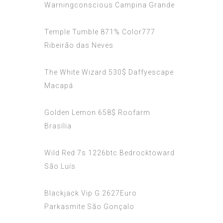
Warningconscious Campina Grande
Temple Tumble 871% Color777
Ribeirão das Neves
The White Wizard 530$ Daffyescape
Macapá
Golden Lemon 658$ Roofarm
Brasília
Wild Red 7s 1226btc Bedrocktoward
São Luís
Blackjack Vip G 2627Euro
Parkasmite São Gonçalo