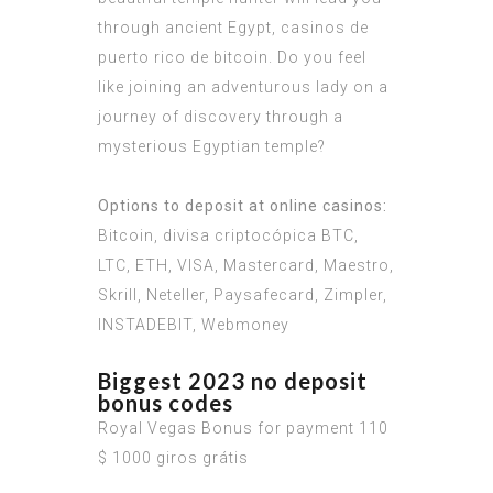
through ancient Egypt, casinos de
puerto rico de bitcoin. Do you feel
like joining an adventurous lady on a
journey of discovery through a
mysterious Egyptian temple?
Options to deposit at online casinos:
Bitcoin, divisa criptocópica BTC,
LTC, ETH, VISA, Mastercard, Maestro,
Skrill, Neteller, Paysafecard, Zimpler,
INSTADEBIT, Webmoney
Biggest 2023 no deposit
bonus codes
Royal Vegas Bonus for payment 110
$ 1000 giros grátis