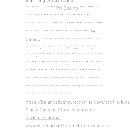
a thrilling bonus round! ””” ‘ ”” ””’ ”””””’ ‘
””” ”’ ””””. ”””’ ””” PH Casino ””””’ ””””’ ‘
””””’ ””’ ”” ””” ””” ””. ””’ ”””’ ”’: ”””’ ‘ ””’ ‘
”’-”””’, ”””-”””, ‘ ””” ””” ‘ ”””””’ ””””. ” ””””” ””””
””’ ”’ ”””, ‘ ”””’ ””’ ””” ””””’ ”’ ”””””. ””” PH
Casino ‘ ””’ ””” ‘ ”””””’ ””’ ”” ””” ”’ ””””. ‘ ””’
”””’ ”””””, ””’ ”””””’ ”””, ””-”” 3D, ””’, ””’, ””,
”””-””’, ””””” ””” ””’ ” ”’-”””, ””” ”””-””””’ ‘ ””””’ ‘
””” ”””. ” ””” ”””” ”” ””””””, ””’ ”””””” ”’ ”””’ ‘ ”””.
””’ ”””’ ”””’ ”” ‘ ”” ”’ ””’ ”””””””, ” ””””’ ””””” ”””
””” ‘ ”””””’ ””” ”’ ”””” ””””-””””’ ”’ ”””. ‘ ””” ””” ‘
”””” ””” ””””””” ””’ ””” ”””””” ”””””! ”’ ””’ ””””” ”””
””””””” ””’ ””’ ‘ ”’ ””’ ””’ ”””””’.
https://balancedbehaviorcanine.com/profile/lup
Find a Cassina Store,
casinos de
sevilla de bitcoin
.
www.windsurferlt1.com/forum/business-