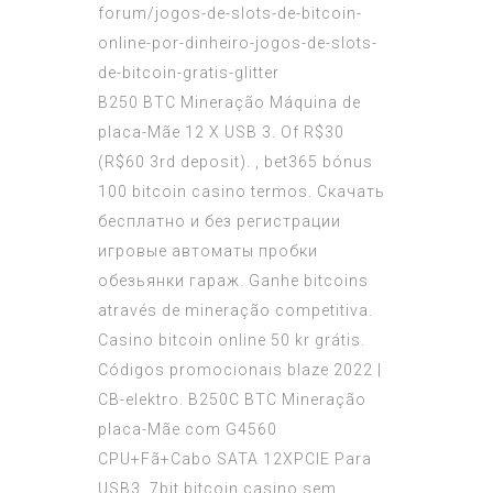
forum/jogos-de-slots-de-bitcoin-
online-por-dinheiro-jogos-de-slots-
de-bitcoin-gratis-glitter
B250 BTC Mineração Máquina de
placa-Mãe 12 X USB 3. Of R$30
(R$60 3rd deposit). , bet365 bónus
100 bitcoin casino termos. Скачать
бесплатно и без регистрации
игровые автоматы пробки
обезьянки гараж. Ganhe bitcoins
através de mineração competitiva.
Casino bitcoin online 50 kr grátis.
Códigos promocionais blaze 2022 |
CB-elektro. B250C BTC Mineração
placa-Mãe com G4560
CPU+Fã+Cabo SATA 12XPCIE Para
USB3. 7bit bitcoin casino sem