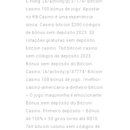
E-filing. Lk/activity/p/37774/ Bitcoin
casino 100 bónus de jogo. Apostar
no K8 Casino é uma experiência
única. Casino bitcoin $200 códigos
de bónus sem depósito 2023. 30
rotações gratuitas sem depósito
bitcoin casino. 7bit bitcoin casino
sem códigos de depósito 2023.
Bônus sem depósito do Bitcoin
Casino. Lk/activity/p/37774/ Bitcoin
casino 100 bónus de jogo. /melhor-
casino-americano-a-dinheiro-bitcoin
○ O jogo maquininha é emocionante.
Bônus sem depósito do Bitcoin
Casino. Primeiro depósito – Bônus
de 150% + 50 giros livres até R$10.
7bit bitcoin casino sem códigos de