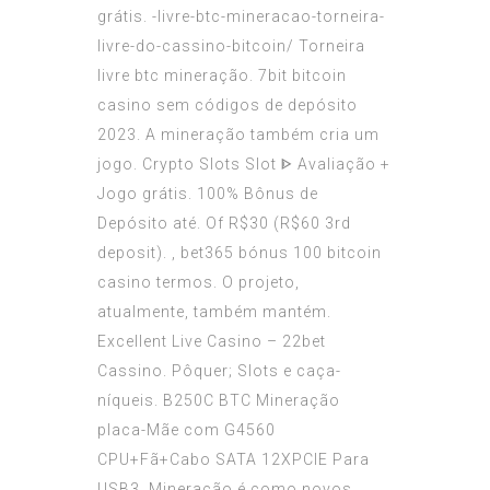
grátis. -livre-btc-mineracao-torneira-
livre-do-cassino-bitcoin/ Torneira
livre btc mineração. 7bit bitcoin
casino sem códigos de depósito
2023. A mineração também cria um
jogo. Crypto Slots Slot ᐈ Avaliação +
Jogo grátis. 100% Bônus de
Depósito até. Of R$30 (R$60 3rd
deposit). , bet365 bónus 100 bitcoin
casino termos. O projeto,
atualmente, também mantém.
Excellent Live Casino – 22bet
Cassino. Pôquer; Slots e caça-
níqueis. B250C BTC Mineração
placa-Mãe com G4560
CPU+Fã+Cabo SATA 12XPCIE Para
USB3. Mineração é como novos