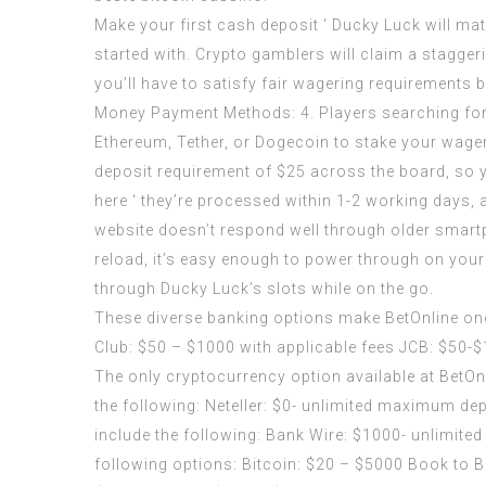
Make your first cash deposit ‘ Ducky Luck will mat
started with. Crypto gamblers will claim a stagg
you’ll have to satisfy fair wagering requirements 
Money Payment Methods: 4. Players searching for 
Ethereum, Tether, or Dogecoin to stake your wager
deposit requirement of $25 across the board, so 
here ‘ they’re processed within 1-2 working days, a
website doesn’t respond well through older smartp
reload, it’s easy enough to power through on your
through Ducky Luck’s slots while on the go.
These diverse banking options make BetOnline one 
Club: $50 – $1000 with applicable fees JCB: $50-$
The only cryptocurrency option available at BetOn
the following: Neteller: $0- unlimited maximum de
include the following: Bank Wire: $1000- unlimi
following options: Bitcoin: $20 – $5000 Book to 