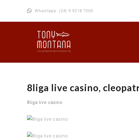
Whastapp: (24) 9 9218 7000
8liga live casino, cleopa
8liga live casino