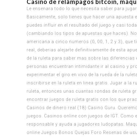
Casino de relâmpagos bitcoin, máqu
Le ensenara todo lo que necesita saber para jugar
Basicamente, solo tienes que hacer una apuesta en
puedes influir en el resultado del juego y casi tod
(cambiando los tipos de apuestas que haces). No
americana a cinco numeros (0, 00, 1, 2 y 3), que t
real, deberias alejarte definitivamente de esta ap
de la ruleta para saber mas sobre las diferencias e
personas encuentran intimidante ir al casino y pr
experimentar el giro en vivo de la rueda de la rul
inscribirse en la ruleta en linea gratis. Jugar a 
ruleta, entonces unas cuantas rondas de ruleta gra
encontrar juegos de ruleta gratis con los que prac
Casinos de dinero real (18) Casino Guru. Queremo
juegos. Casinos online con juegos de IGT. Como 
responsable y ayuda a jugadores ludopatas. Maqui
online Juegos Bonos Quejas Foro Resenas de usu