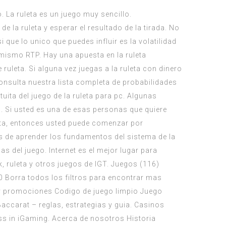
 La ruleta es un juego muy sencillo.
 la ruleta y esperar el resultado de la tirada. No
 que lo unico que puedes influir es la volatilidad
mismo RTP. Hay una apuesta en la ruleta
ruleta. Si alguna vez juegas a la ruleta con dinero
 Consulta nuestra lista completa de probabilidades
tuita del juego de la ruleta para pc. Algunas
a. Si usted es una de esas personas que quiere
ruleta, entonces usted puede comenzar por
pues de aprender los fundamentos del sistema de la
s del juego. Internet es el mejor lugar para
, ruleta y otros juegos de IGT. Juegos (116)
 Borra todos los filtros para encontrar mas
 y promociones Codigo de juego limpio Juego
ccarat – reglas, estrategias y guia. Casinos
s in iGaming. Acerca de nosotros Historia