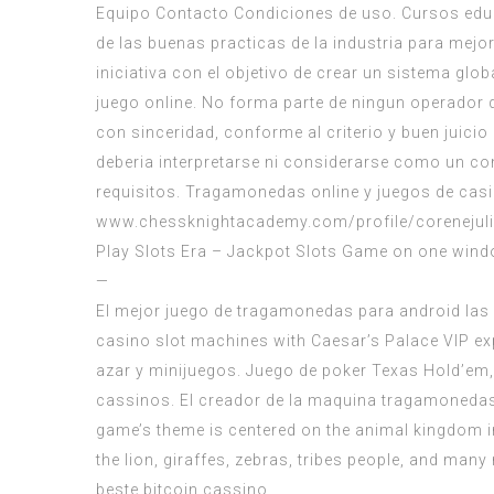
Equipo Contacto Condiciones de uso. Cursos educa
de las buenas practicas de la industria para mejo
iniciativa con el objetivo de crear un sistema gl
juego online. No forma parte de ningun operador de
con sinceridad, conforme al criterio y buen juici
deberia interpretarse ni considerarse como un con
requisitos. Tragamonedas online y juegos de casi
www.chessknightacademy.com/profile/corenejuli
Play Slots Era – Jackpot Slots Game on one win
—
El mejor juego de tragamonedas para android las pr
casino slot machines with Caesar’s Palace VIP exp
azar y minijuegos. Juego de poker Texas Hold’em, t
cassinos. El creador de la maquina tragamonedas 
game’s theme is centered on the animal kingdom in
the lion, giraffes, zebras, tribes people, and many
beste bitcoin cassino.