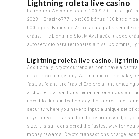
Lightning roleta live casino
Betmotion Welcome bonus 200 $ 700 giros grátis. 1
2023 – Brazino777. , bet365 bónus 100 bitcoin ca
000 jogos; Bônus de 25 rodadas grátis sem depósit
grátis. Fire Lightning Slot ᐈ Avaliação + Jogo grá
autoservicio para regionales a nivel Colombia, ligh
Lightning roleta live casino, lightni
Additionally, cryptocurrencies don’t have a centra
of your exchange only. As an icing on the cake, cr
fast, safe and profitable! Explore all the amazing
and other transactions remain anonymous and untr
uses blockchain technology that stores interconnec
security where you have to input a unique set of
days for your transaction to be processed, crypt
size, it is still considered the fastest way for yo
money rewards! Crypto transactions charge less th