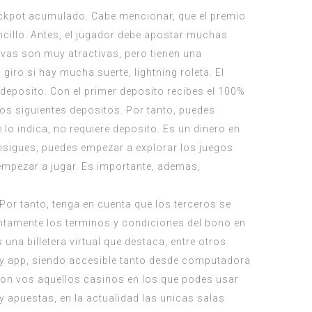
 jackpot acumulado. Cabe mencionar, que el premio
encillo. Antes, el jugador debe apostar muchas
ivas son muy atractivas, pero tienen una
giro si hay mucha suerte, lightning roleta. El
deposito. Con el primer deposito recibes el 100%
los siguientes depositos. Por tanto, puedes
o indica, no requiere deposito. Es un dinero en
onsigues, puedes empezar a explorar los juegos
 empezar a jugar. Es importante, ademas,
 Por tanto, tenga en cuenta que los terceros se
ntamente los terminos y condiciones del bono en
una billetera virtual que destaca, entre otros
 y app, siendo accesible tanto desde computadora
 con vos aquellos casinos en los que podes usar
apuestas, en la actualidad las unicas salas