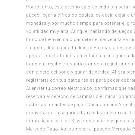
Por lo tanto, este premio va creciendo sin parar 
puede llegar a cifras colosales, es decir, dejar a
monedas y por mucho tiempo para obtener el giro 
volatilidad muy alta. Aunque, hablando de juegos d
bono de bienvenida o paquete de bienvenida va di
en bono, duplicando tu dinero. En ocasiones, se a
apostar con tu fondo aumentado en cualquiera de 
bono que recibe el usuario por solo registrar una
con dinero del bono y ganar de verdad. Ahora bien
registrarte con tus datos reales para poder cobra
Al enviar tu correo electronico, confirmas que has
reservan el derecho de cambiar o eliminar bonif
cada casino antes de jugar. Casino online Argen
motivos, por la seguridad y rapidez que ofrece.
como desde celular. Si ya sos usuario y queres j
Mercado Pago. Asi como en el pasado Mercado Pag