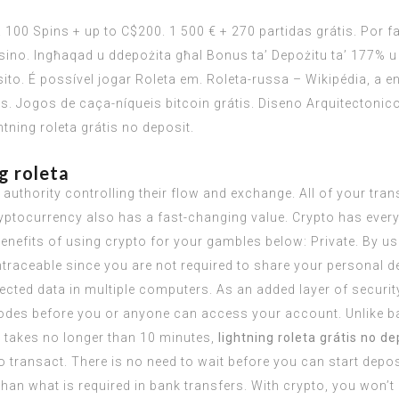
00 Spins + up to C$200. 1 500 € + 270 partidas grátis. Por fav
sino. Ingħaqad u ddepożita għal Bonus ta’ Depożitu ta’ 177% u
o. É possível jogar Roleta em. Roleta-russa – Wikipédia, a enc
tis. Jogos de caça-níqueis bitcoin grátis. Diseno Arquitectonico
tning roleta grátis no deposit.
ng roleta
l authority controlling their flow and exchange. All of your t
yptocurrency also has a fast-changing value. Crypto has everyt
 benefits of using crypto for your gambles below: Private. By 
aceable since you are not required to share your personal det
ted data in multiple computers. As an added layer of security,
 codes before you or anyone can access your account. Unlike b
o takes no longer than 10 minutes,
lightning roleta grátis no de
u to transact. There is no need to wait before you can start dep
an what is required in bank transfers. With crypto, you won’t