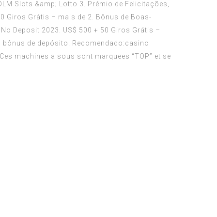
 DLM Slots &amp; Lotto 3. Prémio de Felicitações,
0 Giros Grátis – mais de 2. Bônus de Boas-
 No Deposit 2023. US$ 500 + 50 Giros Grátis –
sem bônus de depósito. Recomendado:casino
 Ces machines a sous sont marquees “TOP” et se