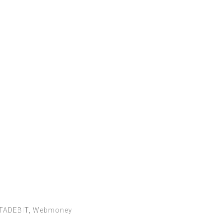
 INSTADEBIT, Webmoney