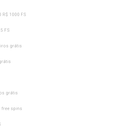
00 R$ 1000 FS
25 FS
ros grátis
grátis
os grátis
free spins
S