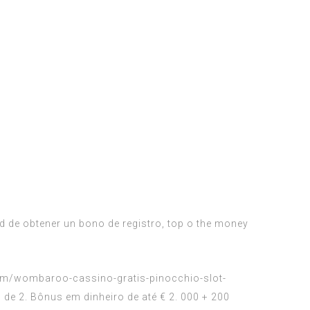
 de obtener un bono de registro, top o the money
Com/wombaroo-cassino-gratis-pinocchio-slot-
 de 2. Bônus em dinheiro de até € 2. 000 + 200