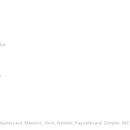
aba
s
 Mastercard, Maestro, Skrill, Neteller, Paysafecard, Zimpler,