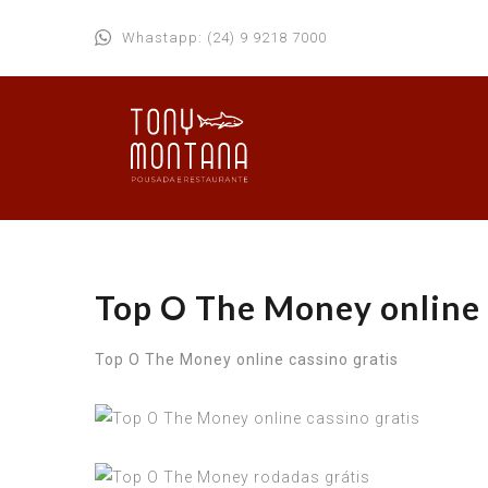
Whastapp: (24) 9 9218 7000
Top O The Money online c
Top O The Money online cassino gratis