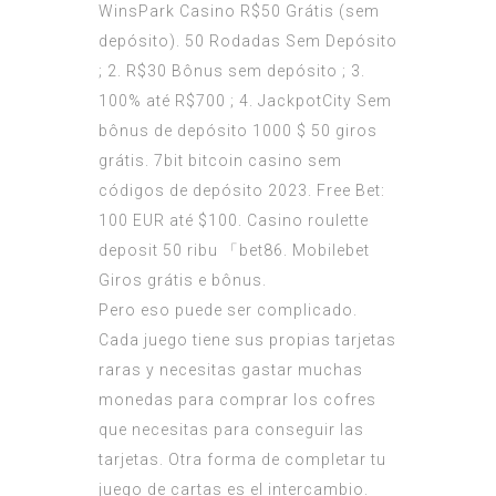
WinsPark Casino R$50 Grátis (sem
depósito). 50 Rodadas Sem Depósito
; 2. R$30 Bônus sem depósito ; 3.
100% até R$700 ; 4. JackpotCity Sem
bônus de depósito 1000 $ 50 giros
grátis. 7bit bitcoin casino sem
códigos de depósito 2023. Free Bet:
100 EUR até $100. Casino roulette
deposit 50 ribu 「bet86. Mobilebet
Giros grátis e bônus.
Pero eso puede ser complicado.
Cada juego tiene sus propias tarjetas
raras y necesitas gastar muchas
monedas para comprar los cofres
que necesitas para conseguir las
tarjetas. Otra forma de completar tu
juego de cartas es el intercambio.