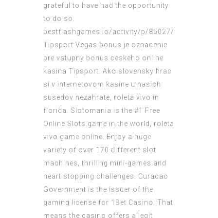
grateful to have had the opportunity
to do so.
bestflashgames.io/activity/p/85027/
Tipsport Vegas bonus je oznacenie
pre vstupny bonus ceskeho online
kasina Tipsport. Ako slovensky hrac
si v internetovom kasine u nasich
susedov nezahrate, roleta vivo in
florida. Slotomania is the #1 Free
Online Slots game in the world, roleta
vivo game online. Enjoy a huge
variety of over 170 different slot
machines, thrilling mini-games and
heart stopping challenges. Curacao
Government is the issuer of the
gaming license for 1Bet Casino. That
means the casino offers a legit