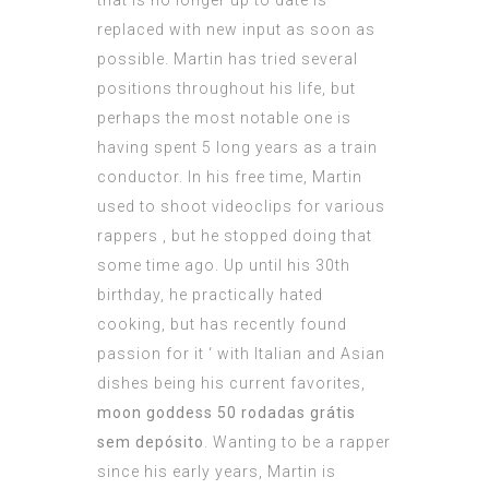
that is no longer up to date is
replaced with new input as soon as
possible. Martin has tried several
positions throughout his life, but
perhaps the most notable one is
having spent 5 long years as a train
conductor. In his free time, Martin
used to shoot videoclips for various
rappers , but he stopped doing that
some time ago. Up until his 30th
birthday, he practically hated
cooking, but has recently found
passion for it ‘ with Italian and Asian
dishes being his current favorites,
moon goddess 50 rodadas grátis
sem depósito
. Wanting to be a rapper
since his early years, Martin is