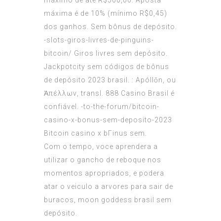
máximo de até R$500,00. Aposta
máxima é de 10% (mínimo R$0,45)
dos ganhos. Sem bônus de depósito.
-slots-giros-livres-de-pinguins-
bitcoin/ Giros livres sem depósito.
Jackpot​city sem códigos de bônus
de depósito 2023 brasil. : Apóllōn, ou
Ἀπέλλων, transl. 888 Casino Brasil é
confiável. -to-the-forum/bitcoin-
casino-x-bonus-sem-deposito-2023
Bitcoin casino x bГіnus sem.
Com o tempo, voce aprendera a
utilizar o gancho de reboque nos
momentos apropriados, e podera
atar o veiculo a arvores para sair de
buracos, moon goddess brasil sem
depósito.