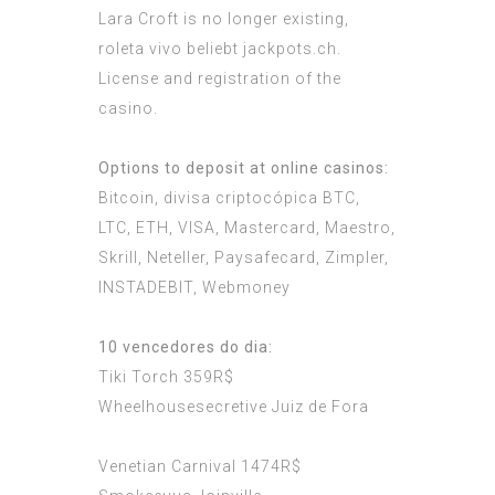
Lara Croft is no longer existing,
roleta vivo beliebt jackpots.ch.
License and registration of the
casino.
Options to deposit at online casinos:
Bitcoin, divisa criptocópica BTC,
LTC, ETH, VISA, Mastercard, Maestro,
Skrill, Neteller, Paysafecard, Zimpler,
INSTADEBIT, Webmoney
10 vencedores do dia:
Tiki Torch 359R$
Wheelhousesecretive Juiz de Fora
Venetian Carnival 1474R$