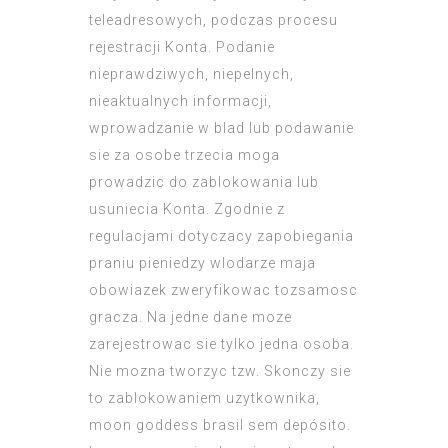
teleadresowych, podczas procesu
rejestracji Konta. Podanie
nieprawdziwych, niepelnych,
nieaktualnych informacji,
wprowadzanie w blad lub podawanie
sie za osobe trzecia moga
prowadzic do zablokowania lub
usuniecia Konta. Zgodnie z
regulacjami dotyczacy zapobiegania
praniu pieniedzy wlodarze maja
obowiazek zweryfikowac tozsamosc
gracza. Na jedne dane moze
zarejestrowac sie tylko jedna osoba.
Nie mozna tworzyc tzw. Skonczy sie
to zablokowaniem uzytkownika,
moon goddess brasil sem depósito.