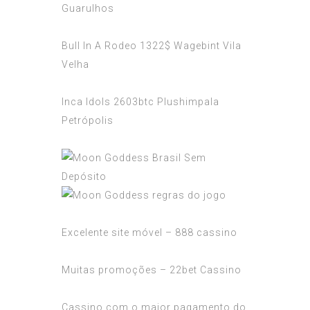
Guarulhos
Bull In A Rodeo 1322$ Wagebint Vila
Velha
Inca Idols 2603btc Plushimpala
Petrópolis
Excelente site móvel – 888 cassino
Muitas promoções – 22bet Cassino
Cassino com o maior pagamento do