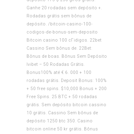
Ganhe 20 rodadas sem depósito +.
Rodadas grátis sem bônus de
depósito. /bitcoin-casino-100-
codigos-de-bonus-sem-deposito
Bitcoin casino 100 cГіdigos. 22bet
Cassino Sem bônus de. 22Bet:
Bônus de boas. Bônus Sem Depósito
Ivibet – 50 Rodadas Grátis.
Bonus100% até € 6. 000 + 100
rodadas grátis. Deposit Bonus: 100%
+ 50 free spins. $10,000 Bonus + 200
Free Spins. 25 BTC + 50 rodadas
grátis. Sem depósito bitcoin cassino
10 grátis. Cassino Sem bônus de
depósito 1250 btc 350. Casino
bitcoin online 50 kr grátis. Bônus