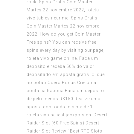
rock. Spins Gratis Coin Master
Martes 22 noviembre 2022, roleta
vivo tables near me. Spins Gratis
Coin Master Martes 22 noviembre
2022. How do you get Coin Master
Free spins? You can receive free
spins every day by visiting our page,
roleta vivo game online. Faca um
deposito e receba 50% do valor
depositado em aposta gratis. Clique
no botao Quero Bonus Crie uma
conta na Rabona Faca um deposito
de pelo menos R$150 Realize uma
aposta com odds minima de 1,
roleta vivo beliebt jackpots.ch. Desert
Raider Slot (60 Free Spins) Desert
Raider Slot Review ‘ Best RTG Slots