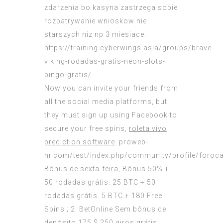
zdarzenia bo kasyna zastrzega sobie
rozpatrywanie wnioskow nie
starszych niz np 3 miesiace.
https://training.cyberwings.asia/groups/brave-
viking-rodadas-gratis-neon-slots-
bingo-gratis/
Now you can invite your friends from
all the social media platforms, but
they must sign up using Facebook to
secure your free spins,
roleta vivo
prediction software
.
proweb-
hr.com/test/index.php/community/profile/foroc
Bônus de sexta-feira, Bônus 50% +
50 rodadas grátis. 25 BTC + 50
rodadas grátis. 5 BTC + 180 Free
Spins ; 2. BetOnline Sem bônus de
depósito 175 $ 250 giros grátis.