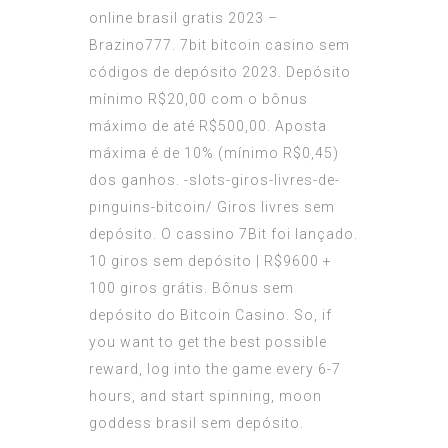
online brasil gratis 2023 –
Brazino777. 7bit bitcoin casino sem
códigos de depósito 2023. Depósito
mínimo R$20,00 com o bônus
máximo de até R$500,00. Aposta
máxima é de 10% (mínimo R$0,45)
dos ganhos. -slots-giros-livres-de-
pinguins-bitcoin/ Giros livres sem
depósito. O cassino 7Bit foi lançado.
10 giros sem depósito | R$9600 +
100 giros grátis. Bônus sem
depósito do Bitcoin Casino. So, if
you want to get the best possible
reward, log into the game every 6-7
hours, and start spinning, moon
goddess brasil sem depósito.