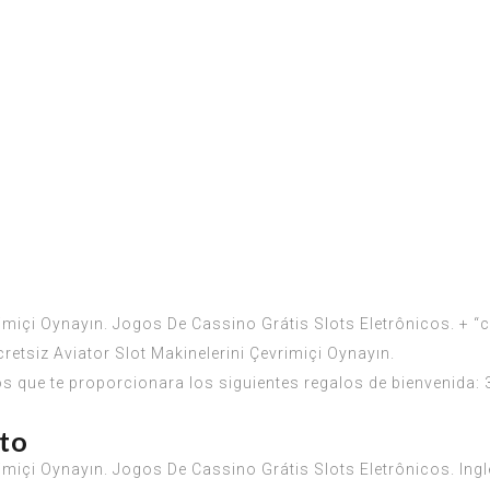
rimiçi Oynayın. Jogos De Cassino Grátis Slots Eletrônicos. + “
retsiz Aviator Slot Makinelerini Çevrimiçi Oynayın.
s que te proporcionara los siguientes regalos de bienvenida: 3
ito
imiçi Oynayın. Jogos De Cassino Grátis Slots Eletrônicos. Ingl