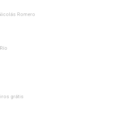
 Nicolás Romero
Río
ros grátis