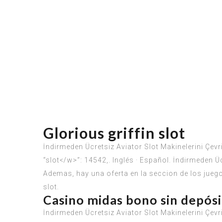
Glorious griffin slot
İndirmeden Ücretsiz Aviator Slot Makinelerini Çev
“slot</w>”: 14542,. Inglés · Español. İndirmeden Üc
Ademas, hay una oferta en la seccion de los juego
slot.
Casino midas bono sin depós
İndirmeden Ücretsiz Aviator Slot Makinelerini Çevr