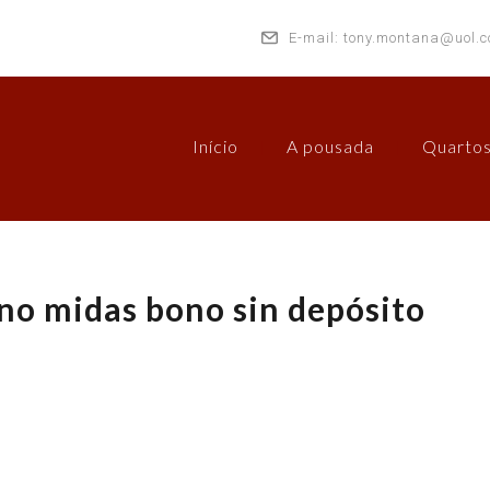
E-mail: tony.montana@uol.c
Início
A pousada
Quarto
sino midas bono sin depósito