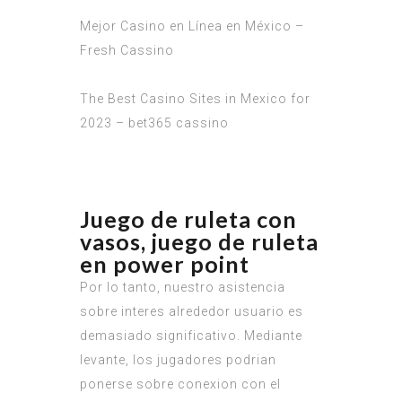
Mejor Casino en Línea en México –
Fresh Cassino
The Best Casino Sites in Mexico for
2023 – bet365 cassino
Juego de ruleta con
vasos, juego de ruleta
en power point
Por lo tanto, nuestro asistencia
sobre interes alrededor usuario es
demasiado significativo. Mediante
levante, los jugadores podrian
ponerse sobre conexion con el