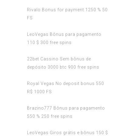
Rivalo Bonus for payment 1250 % 50
FS
LeoVegas Bônus para pagamento
110 $ 300 free spins
22bet Cassino Sem bônus de
depósito 3000 btc 900 free spins
Royal Vegas No deposit bonus 550
R$ 1000 FS
Brazino777 Bônus para pagamento
550 % 250 free spins
LeoVegas Giros grátis e bônus 150 $