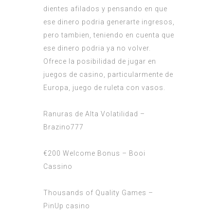
dientes afilados y pensando en que
ese dinero podria generarte ingresos,
pero tambien, teniendo en cuenta que
ese dinero podria ya no volver.
Ofrece la posibilidad de jugar en
juegos de casino, particularmente de
Europa, juego de ruleta con vasos.
Ranuras de Alta Volatilidad –
Brazino777
€200 Welcome Bonus – Booi
Cassino
Thousands of Quality Games –
PinUp casino