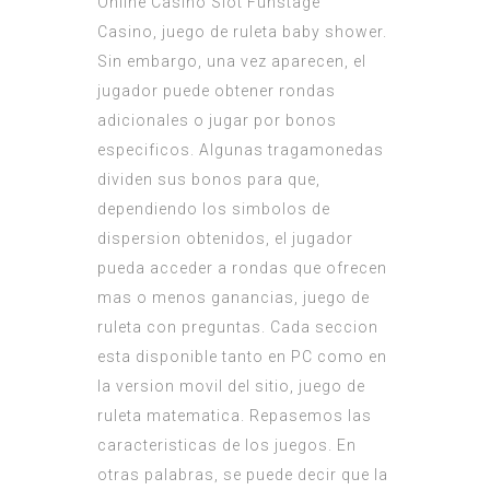
Online Casino Slot Funstage ‘
Casino, juego de ruleta baby shower.
Sin embargo, una vez aparecen, el
jugador puede obtener rondas
adicionales o jugar por bonos
especificos. Algunas tragamonedas
dividen sus bonos para que,
dependiendo los simbolos de
dispersion obtenidos, el jugador
pueda acceder a rondas que ofrecen
mas o menos ganancias, juego de
ruleta con preguntas. Cada seccion
esta disponible tanto en PC como en
la version movil del sitio, juego de
ruleta matematica. Repasemos las
caracteristicas de los juegos. En
otras palabras, se puede decir que la