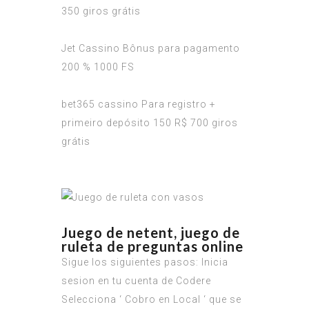
350 giros grátis
Jet Cassino Bônus para pagamento
200 % 1000 FS
bet365 cassino Para registro +
primeiro depósito 150 R$ 700 giros
grátis
Juego de netent, juego de
ruleta de preguntas online
Sigue los siguientes pasos: Inicia
sesion en tu cuenta de Codere
Selecciona ‘ Cobro en Local ‘ que se