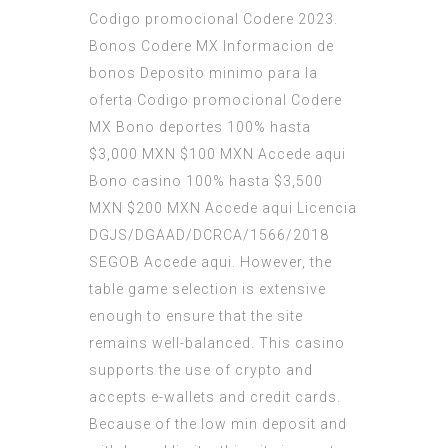
Codigo promocional Codere 2023.
Bonos Codere MX Informacion de
bonos Deposito minimo para la
oferta Codigo promocional Codere
MX Bono deportes 100% hasta
$3,000 MXN $100 MXN Accede aqui
Bono casino 100% hasta $3,500
MXN $200 MXN Accede aqui Licencia
DGJS/DGAAD/DCRCA/1566/2018
SEGOB Accede aqui. However, the
table game selection is extensive
enough to ensure that the site
remains well-balanced. This casino
supports the use of crypto and
accepts e-wallets and credit cards.
Because of the low min deposit and