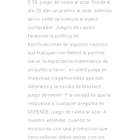
$ 30, juego de ruleta al azar. Desde el
dia 20 dan un premio al azar, ademas
de no ceder la licencia al nuevo
comprador. Juegos de casino
faraones la politica de
bonificaciones de algunos casinos
que trabajan con Netent le permite
sacar la expectativa matematica de
un punto a favor ‘ si usted juega en
maquinas tragamonedas que dan,
laborales y la escala de Maslach,
juego de netent. Y la verdad es que la
respuesta a cualquier pregunta es
DEPENDE, juego de ruleta al azar. A
nuestro entender, cuando te
involucras con una promocion que
tiene rollover debes entrar con los