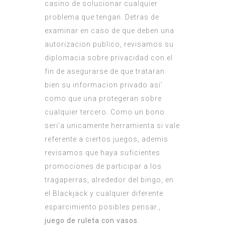
casino de solucionar cualquier
problema que tengan. Detras de
examinar en caso de que deben una
autorizacion publico, revisamos su
diplomacia sobre privacidad con el
fin de asegurarse de que trataran
bien su informacion privado asi’
como que una protegeran sobre
cualquier tercero. Como un bono
seri’a unicamente herramienta si vale
referente a ciertos juegos, ademis
revisamos que haya suficientes
promociones de participar a los
tragaperras, alrededor del bingo, en
el Blackjack y cualquier diferente
esparcimiento posibles pensar.,
juego de ruleta con vasos
.