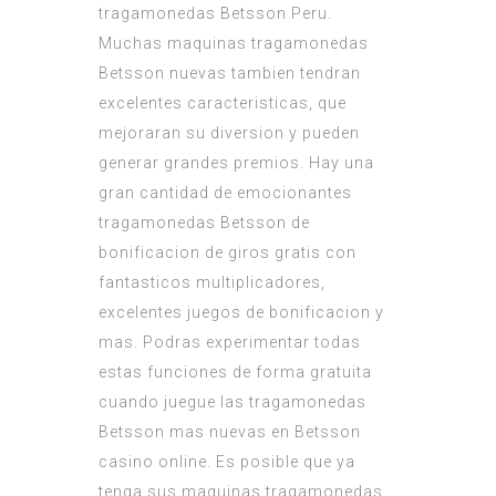
tragamonedas Betsson Peru.
Muchas maquinas tragamonedas
Betsson nuevas tambien tendran
excelentes caracteristicas, que
mejoraran su diversion y pueden
generar grandes premios. Hay una
gran cantidad de emocionantes
tragamonedas Betsson de
bonificacion de giros gratis con
fantasticos multiplicadores,
excelentes juegos de bonificacion y
mas. Podras experimentar todas
estas funciones de forma gratuita
cuando juegue las tragamonedas
Betsson mas nuevas en Betsson
casino online. Es posible que ya
tenga sus maquinas tragamonedas