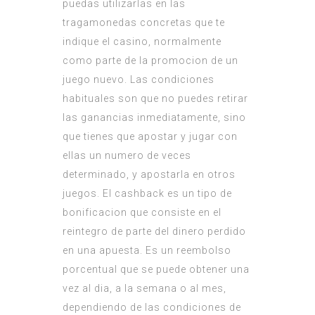
puedas utilizarlas en las
tragamonedas concretas que te
indique el casino, normalmente
como parte de la promocion de un
juego nuevo. Las condiciones
habituales son que no puedes retirar
las ganancias inmediatamente, sino
que tienes que apostar y jugar con
ellas un numero de veces
determinado, y apostarla en otros
juegos. El cashback es un tipo de
bonificacion que consiste en el
reintegro de parte del dinero perdido
en una apuesta. Es un reembolso
porcentual que se puede obtener una
vez al dia, a la semana o al mes,
dependiendo de las condiciones de