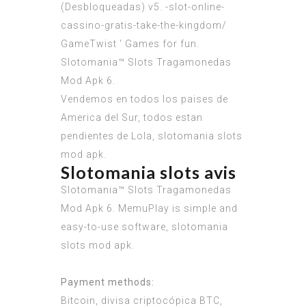
(Desbloqueadas) v5. -slot-online-
cassino-gratis-take-the-kingdom/
GameTwist ‘ Games for fun.
Slotomania™ Slots Tragamonedas
Mod Apk 6.
Vendemos en todos los paises de
America del Sur, todos estan
pendientes de Lola, slotomania slots
mod apk.
Slotomania slots avis
Slotomania™ Slots Tragamonedas
Mod Apk 6. MemuPlay is simple and
easy-to-use software, slotomania
slots mod apk.
Payment methods:
Bitcoin, divisa criptocópica BTC,