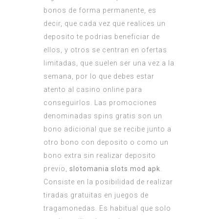
bonos de forma permanente, es
decir, que cada vez que realices un
deposito te podrias beneficiar de
ellos, y otros se centran en ofertas
limitadas, que suelen ser una vez a la
semana, por lo que debes estar
atento al casino online para
conseguirlos. Las promociones
denominadas spins gratis son un
bono adicional que se recibe junto a
otro bono con deposito o como un
bono extra sin realizar deposito
previo,
slotomania slots mod apk
.
Consiste en la posibilidad de realizar
tiradas gratuitas en juegos de
tragamonedas. Es habitual que solo