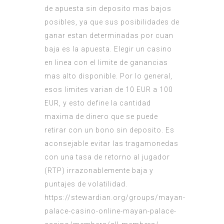
de apuesta sin deposito mas bajos
posibles, ya que sus posibilidades de
ganar estan determinadas por cuan
baja es la apuesta. Elegir un casino
en linea con el limite de ganancias
mas alto disponible. Por lo general,
esos limites varian de 10 EUR a 100
EUR, y esto define la cantidad
maxima de dinero que se puede
retirar con un bono sin deposito. Es
aconsejable evitar las tragamonedas
con una tasa de retorno al jugador
(RTP) irrazonablemente baja y
puntajes de volatilidad.
https://stewardian.org/groups/mayan-
palace-casino-online-mayan-palace-