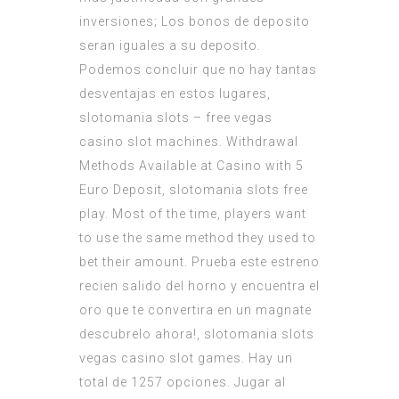
inversiones; Los bonos de deposito
seran iguales a su deposito.
Podemos concluir que no hay tantas
desventajas en estos lugares,
slotomania slots – free vegas
casino slot machines. Withdrawal
Methods Available at Casino with 5
Euro Deposit, slotomania slots free
play. Most of the time, players want
to use the same method they used to
bet their amount. Prueba este estreno
recien salido del horno y encuentra el
oro que te convertira en un magnate
descubrelo ahora!, slotomania slots
vegas casino slot games. Hay un
total de 1257 opciones. Jugar al