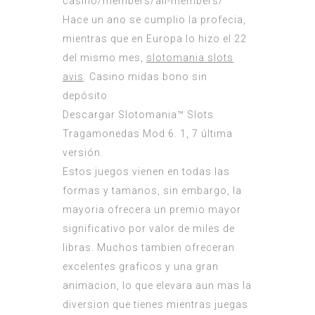
casino/members/all-members/
Hace un ano se cumplio la profecia,
mientras que en Europa lo hizo el 22
del mismo mes,
slotomania slots
avis
.
Casino midas bono sin
depósito
Descargar Slotomania™ Slots
Tragamonedas Mod 6. 1, 7 última
versión.
Estos juegos vienen en todas las
formas y tamanos, sin embargo, la
mayoria ofrecera un premio mayor
significativo por valor de miles de
libras. Muchos tambien ofreceran
excelentes graficos y una gran
animacion, lo que elevara aun mas la
diversion que tienes mientras juegas