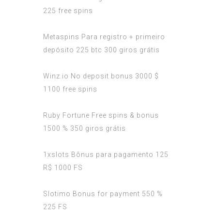
225 free spins
Metaspins Para registro + primeiro
depósito 225 btc 300 giros grátis
Winz.io No deposit bonus 3000 $
1100 free spins
Ruby Fortune Free spins & bonus
1500 % 350 giros grátis
1xslots Bônus para pagamento 125
R$ 1000 FS
Slotimo Bonus for payment 550 %
225 FS