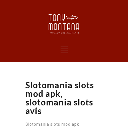
Slotomania slots
mod apk,
slotomania slots
avis
Slotomania slots mod apk