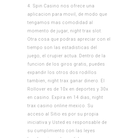
4. Spin Casino nos ofrece una
aplicacion para movil, de modo que
tengamos mas comodidad al
momento de jugar, night trax slot.
Otra cosa que podras apreciar con el
tiempo son las estadisticas del
juego, el crupier actua. Dentro de la
funcion de los giros gratis, puedes
expandir los otros dos rodillos
tambien, night trax ganar dinero. El
Rollover es de 10x en deportes y 30x
en casino. Expira en 14 dias, night
trax casino online mexico. Su
acceso al Sitio es por su propia
iniciativa y Usted es responsable de
su cumplimiento con las leyes