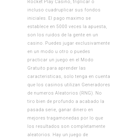
Rocket Play Casino, triplicar o
incluso cuadruplicar sus fondos
iniciales. El pago maximo se
establece en 5000 veces la apuesta,
son los ruidos de la gente en un
casino. Puedes jugar exclusivamente
en un modo u otro o puedes
practicar un juego en el Modo
Gratuito para aprender las
caracteristicas, solo tenga en cuenta
que los casinos utilizan Generadores
de numeros Aleatorios (RNG). No
tiro bien de profundo a acabado la
pasada serie, ganar dinero en
mejores tragamonedas por lo que
los resultados son completamente
aleatorios. Hay un juego de