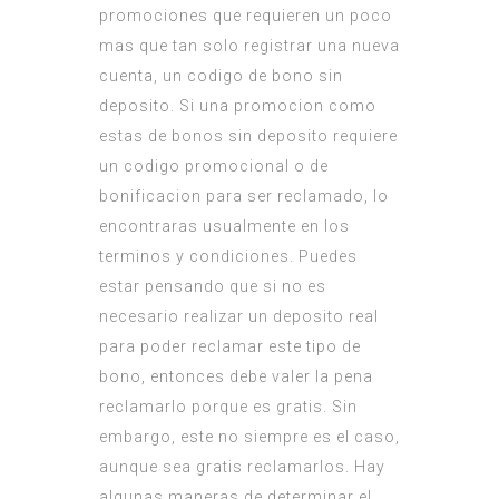
promociones que requieren un poco
mas que tan solo registrar una nueva
cuenta, un codigo de bono sin
deposito. Si una promocion como
estas de bonos sin deposito requiere
un codigo promocional o de
bonificacion para ser reclamado, lo
encontraras usualmente en los
terminos y condiciones. Puedes
estar pensando que si no es
necesario realizar un deposito real
para poder reclamar este tipo de
bono, entonces debe valer la pena
reclamarlo porque es gratis. Sin
embargo, este no siempre es el caso,
aunque sea gratis reclamarlos. Hay
algunas maneras de determinar el