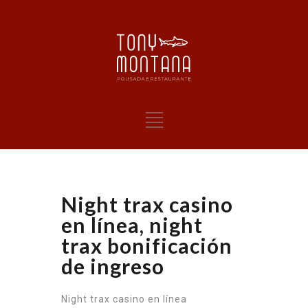
Night trax casino
en línea, night
trax bonificación
de ingreso
Night trax casino en línea