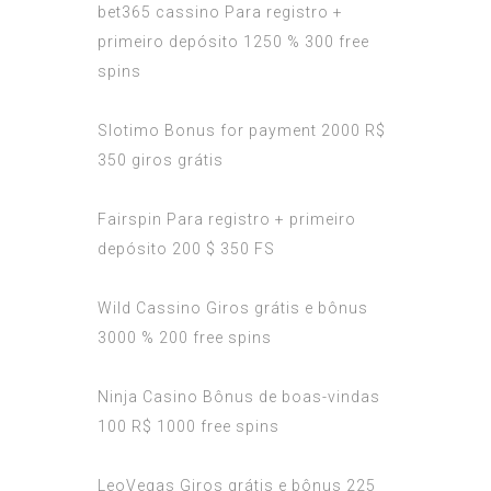
bet365 cassino Para registro +
primeiro depósito 1250 % 300 free
spins
Slotimo Bonus for payment 2000 R$
350 giros grátis
Fairspin Para registro + primeiro
depósito 200 $ 350 FS
Wild Cassino Giros grátis e bônus
3000 % 200 free spins
Ninja Casino Bônus de boas-vindas
100 R$ 1000 free spins
LeoVegas Giros grátis e bônus 225