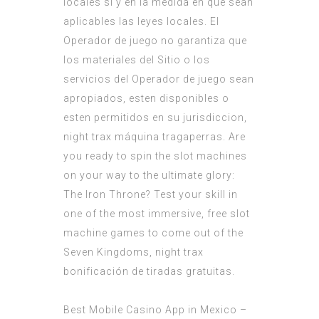
locales si y en la medida en que sean
aplicables las leyes locales. El
Operador de juego no garantiza que
los materiales del Sitio o los
servicios del Operador de juego sean
apropiados, esten disponibles o
esten permitidos en su jurisdiccion,
night trax máquina tragaperras. Are
you ready to spin the slot machines
on your way to the ultimate glory:
The Iron Throne? Test your skill in
one of the most immersive, free slot
machine games to come out of the
Seven Kingdoms, night trax
bonificación de tiradas gratuitas.
Best Mobile Casino App in Mexico –