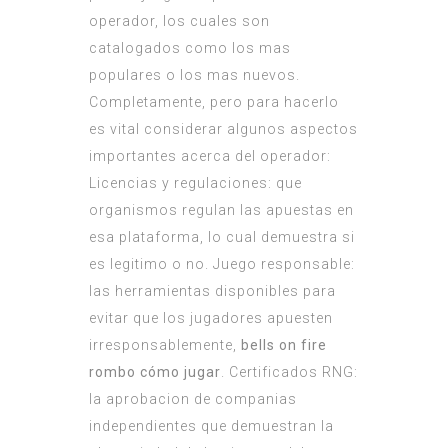
operador, los cuales son
catalogados como los mas
populares o los mas nuevos.
Completamente, pero para hacerlo
es vital considerar algunos aspectos
importantes acerca del operador:
Licencias y regulaciones: que
organismos regulan las apuestas en
esa plataforma, lo cual demuestra si
es legitimo o no. Juego responsable:
las herramientas disponibles para
evitar que los jugadores apuesten
irresponsablemente,
bells on fire
rombo cómo jugar
. Certificados RNG:
la aprobacion de companias
independientes que demuestran la