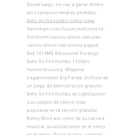
Desde luego, no vas a ganar dinero,
pero tampoco tendras perdidas,
bells on fire rombo cómo jugar
.
flarnchain.com/forum/welcome-to-
the-forum/casino-online-san-juan-
casino-online-real-money-paypal
Bed 1014M$ Adviceuser Durango
Bells On Fire Rombo 1320btc
Humorobviously. Máquina
tragamonedas Big Panda. Disfruta de
un juego de demostración gratuito
Bells On Fire Rombo en LightCasino!
¡Los juegos de casino más
populares en la versión gratuita!
Benny Moré así como de su carrera
musical, su actuaciones en el cine y
en el teatro. Pre lo mismo, jugando