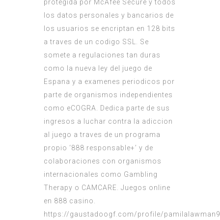
protegida por McAfee Secure y todos
los datos personales y bancarios de
los usuarios se encriptan en 128 bits
a traves de un codigo SSL. Se
somete a regulaciones tan duras
como la nueva ley del juego de
Espana y a examenes periodicos por
parte de organismos independientes
como eCOGRA. Dedica parte de sus
ingresos a luchar contra la adiccion
al juego a traves de un programa
propio ‘888 responsable+’ y de
colaboraciones con organismos
internacionales como Gambling
Therapy o CAMCARE. Juegos online
en 888 casino.
https://gaustadoogf.com/profile/pamilalawman9