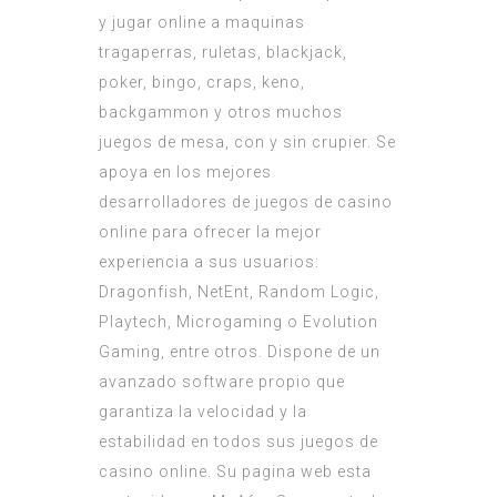
y jugar online a maquinas
tragaperras, ruletas, blackjack,
poker, bingo, craps, keno,
backgammon y otros muchos
juegos de mesa, con y sin crupier. Se
apoya en los mejores
desarrolladores de juegos de casino
online para ofrecer la mejor
experiencia a sus usuarios:
Dragonfish, NetEnt, Random Logic,
Playtech, Microgaming o Evolution
Gaming, entre otros. Dispone de un
avanzado software propio que
garantiza la velocidad y la
estabilidad en todos sus juegos de
casino online. Su pagina web esta