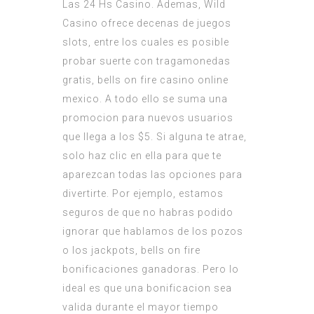
Las 24 Hs Casino. Ademas, Wild
Casino ofrece decenas de juegos
slots, entre los cuales es posible
probar suerte con tragamonedas
gratis, bells on fire casino online
mexico. A todo ello se suma una
promocion para nuevos usuarios
que llega a los $5. Si alguna te atrae,
solo haz clic en ella para que te
aparezcan todas las opciones para
divertirte. Por ejemplo, estamos
seguros de que no habras podido
ignorar que hablamos de los pozos
o los jackpots, bells on fire
bonificaciones ganadoras. Pero lo
ideal es que una bonificacion sea
valida durante el mayor tiempo