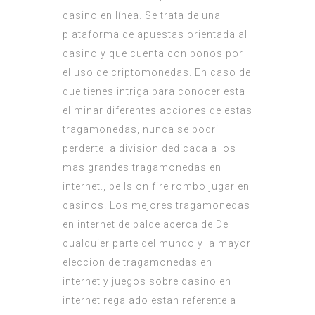
casino en línea. Se trata de una
plataforma de apuestas orientada al
casino y que cuenta con bonos por
el uso de criptomonedas. En caso de
que tienes intriga para conocer esta
eliminar diferentes acciones de estas
tragamonedas, nunca se podri
perderte la division dedicada a los
mas grandes tragamonedas en
internet., bells on fire rombo jugar en
casinos. Los mejores tragamonedas
en internet de balde acerca de De
cualquier parte del mundo y la mayor
eleccion de tragamonedas en
internet y juegos sobre casino en
internet regalado estan referente a