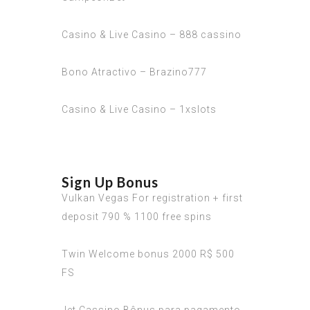
Casino & Live Casino – 888 cassino
Bono Atractivo – Brazino777
Casino & Live Casino – 1xslots
Sign Up Bonus
Vulkan Vegas For registration + first
deposit 790 % 1100 free spins
Twin Welcome bonus 2000 R$ 500
FS