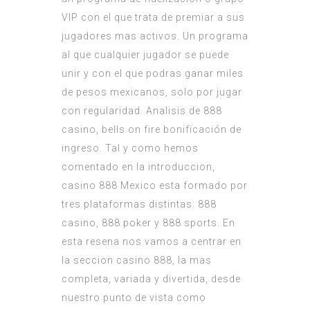
VIP con el que trata de premiar a sus
jugadores mas activos. Un programa
al que cualquier jugador se puede
unir y con el que podras ganar miles
de pesos mexicanos, solo por jugar
con regularidad. Analisis de 888
casino, bells on fire bonificación de
ingreso. Tal y como hemos
comentado en la introduccion,
casino 888 Mexico esta formado por
tres plataformas distintas: 888
casino, 888 poker y 888 sports. En
esta resena nos vamos a centrar en
la seccion casino 888, la mas
completa, variada y divertida, desde
nuestro punto de vista como