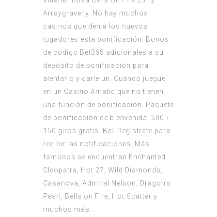
Villahermosa Bells On Fire 231$
Arraygravelly. No hay muchos
casinos que den a los nuevos
jugadores esta bonificación. Bonos
de código Bet365 adicionales a su
depósito de bonificación para
alentarlo y darle un. Cuando juegue
en un Casino Amatic que no tienen
una función de bonificación. Paquete
de bonificación de bienvenida. 500 +
150 giros gratis. Bell Regístrate para
recibir las notificaciones. Más
famosos se encuentran Enchanted
Cleopatra, Hot 27, Wild Diamonds,
Casanova, Admiral Nelson, Dragon’s
Pearl, Bells on Fire, Hot Scatter y
muchos más.