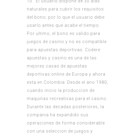
10′. El usuario dispone de 30 dias
naturales para cubrir los requisitos
del bono; por lo que el usuario debe
usarlo antes que acabe el tiempo.
Por ultimo, el bono es valido para
juegos de casino y no es compatible
para apuestas deportivas. Codere
apuestas y casino es una de las
mejores casas de apuestas
deportivas online de Europa y ahora
esta en Colombia. Desde el ano 1980,
cuando inicio la produccion de
maquinas recreativas para el casino.
Durante las decadas posteriores, la
compania ha expandido sus
operaciones de forma considerable
con una seleccion de juegos y