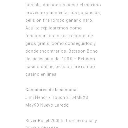
posible. Asi podras sacar el maximo
provecho y aumentar tus ganancias,
bells on fire rombo ganar dinero.
Aqui te explicaremos como
funcionan los mejores bonos de
giros gratis, como conseguirlos y
donde encontrarlos. Betsson Bono
de bienvenida del 100% – Betsson
casino online, bells on fire rombo
casino en línea.
Ganadores de la semana:
Jimi Hendrix Touch 2104MEX$
May90 Nuevo Laredo
Silver Bullet 200btc Userpersonally