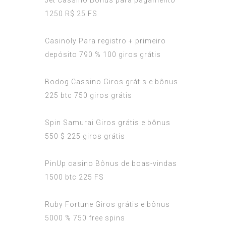
Jet Cassino Bônus para pagamento
1250 R$ 25 FS
Casinoly Para registro + primeiro
depósito 790 % 100 giros grátis
Bodog Cassino Giros grátis e bônus
225 btc 750 giros grátis
Spin Samurai Giros grátis e bônus
550 $ 225 giros grátis
PinUp casino Bônus de boas-vindas
1500 btc 225 FS
Ruby Fortune Giros grátis e bônus
5000 % 750 free spins