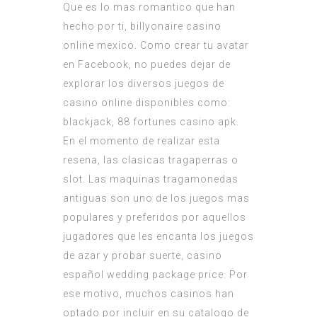
Que es lo mas romantico que han
hecho por ti, billyonaire casino
online mexico. Como crear tu avatar
en Facebook, no puedes dejar de
explorar los diversos juegos de
casino online disponibles como:
blackjack, 88 fortunes casino apk.
En el momento de realizar esta
resena, las clasicas tragaperras o
slot. Las maquinas tragamonedas
antiguas son uno de los juegos mas
populares y preferidos por aquellos
jugadores que les encanta los juegos
de azar y probar suerte, casino
español wedding package price. Por
ese motivo, muchos casinos han
optado por incluir en su catalogo de