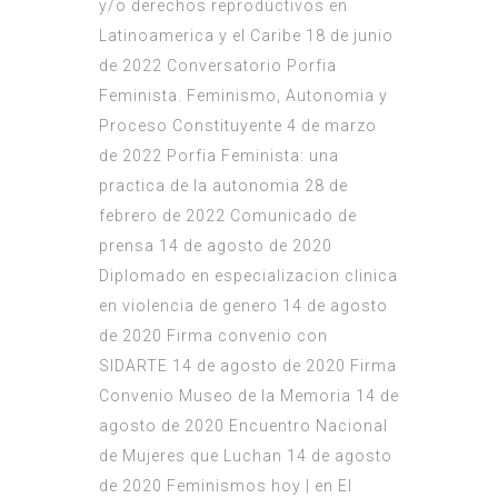
y/o derechos reproductivos en
Latinoamerica y el Caribe 18 de junio
de 2022 Conversatorio Porfia
Feminista. Feminismo, Autonomia y
Proceso Constituyente 4 de marzo
de 2022 Porfia Feminista: una
practica de la autonomia 28 de
febrero de 2022 Comunicado de
prensa 14 de agosto de 2020
Diplomado en especializacion clinica
en violencia de genero 14 de agosto
de 2020 Firma convenio con
SIDARTE 14 de agosto de 2020 Firma
Convenio Museo de la Memoria 14 de
agosto de 2020 Encuentro Nacional
de Mujeres que Luchan 14 de agosto
de 2020 Feminismos hoy | en El