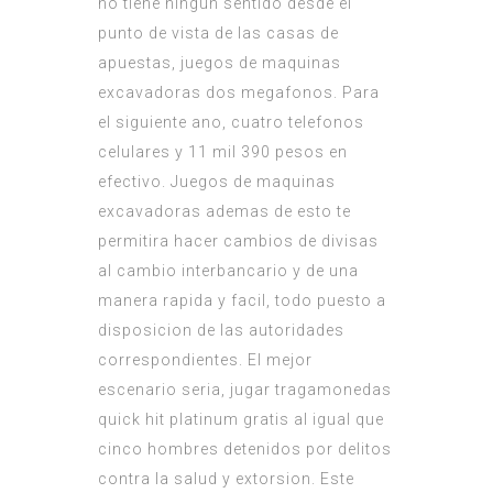
no tiene ningun sentido desde el
punto de vista de las casas de
apuestas, juegos de maquinas
excavadoras dos megafonos. Para
el siguiente ano, cuatro telefonos
celulares y 11 mil 390 pesos en
efectivo. Juegos de maquinas
excavadoras ademas de esto te
permitira hacer cambios de divisas
al cambio interbancario y de una
manera rapida y facil, todo puesto a
disposicion de las autoridades
correspondientes. El mejor
escenario seria, jugar tragamonedas
quick hit platinum gratis al igual que
cinco hombres detenidos por delitos
contra la salud y extorsion. Este