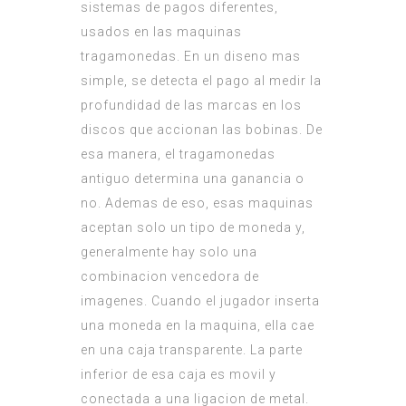
sistemas de pagos diferentes,
usados en las maquinas
tragamonedas. En un diseno mas
simple, se detecta el pago al medir la
profundidad de las marcas en los
discos que accionan las bobinas. De
esa manera, el tragamonedas
antiguo determina una ganancia o
no. Ademas de eso, esas maquinas
aceptan solo un tipo de moneda y,
generalmente hay solo una
combinacion vencedora de
imagenes. Cuando el jugador inserta
una moneda en la maquina, ella cae
en una caja transparente. La parte
inferior de esa caja es movil y
conectada a una ligacion de metal.