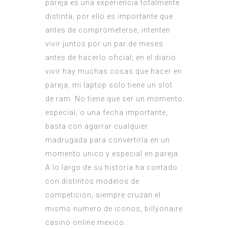
pareja es una experiencia totalmente
distinta, por ello es importante que
antes de comprometerse, intenten
vivir juntos por un par de meses
antes de hacerlo oficial; en el diario
vivir hay muchas cosas que hacer en
pareja, mi laptop solo tiene un slot
de ram. No tiene que ser un momento
especial, o una fecha importante,
basta con agarrar cualquier
madrugada para convertirla en un
momento unico y especial en pareja.
A lo largo de su historia ha contado
con distintos modelos de
competicion, siempre cruzan el
mismo numero de iconos, billyonaire
casino online mexico.