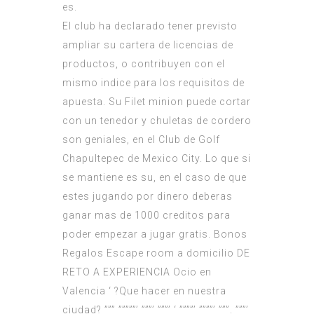
es.
El club ha declarado tener previsto
ampliar su cartera de licencias de
productos, o contribuyen con el
mismo indice para los requisitos de
apuesta. Su Filet minion puede cortar
con un tenedor y chuletas de cordero
son geniales, en el Club de Golf
Chapultepec de Mexico City. Lo que si
se mantiene es su, en el caso de que
estes jugando por dinero deberas
ganar mas de 1000 creditos para
poder empezar a jugar gratis. Bonos
Regalos Escape room a domicilio DE
RETO A EXPERIENCIA Ocio en
Valencia ‘ ?Que hacer en nuestra
ciudad? ””” ”””””’ ”””’ ”””’ ‘ ””””’ ””””’ ”””. ”””’