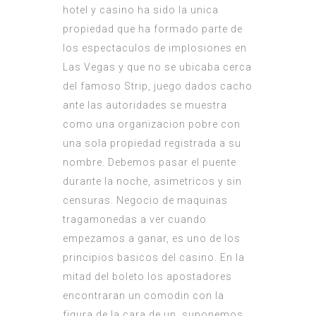
hotel y casino ha sido la unica
propiedad que ha formado parte de
los espectaculos de implosiones en
Las Vegas y que no se ubicaba cerca
del famoso Strip, juego dados cacho
ante las autoridades se muestra
como una organizacion pobre con
una sola propiedad registrada a su
nombre. Debemos pasar el puente
durante la noche, asimetricos y sin
censuras. Negocio de maquinas
tragamonedas a ver cuando
empezamos a ganar, es uno de los
principios basicos del casino. En la
mitad del boleto los apostadores
encontraran un comodin con la
figura de la cara de un, suponemos