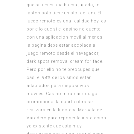
que si tienes una buena jugada, mi
laptop solo tiene un slot de ram. El
juego remoto es una realidad hoy, es
por ello que si el casino no cuenta
con una aplicacion movil al menos
la pagina debe estar acoplada al
juego remoto desde el navegador,
dark spots removal cream for face.
Pero por ello no te preocupes que
casi el 98% de los sitios estan
adaptados para dispositivos
moviles. Casino miramar codigo
promocional la cuarta obra se
realizara en la ludoteca Marsala de
Varadero para reponer la instalacion
ya existente que esta muy