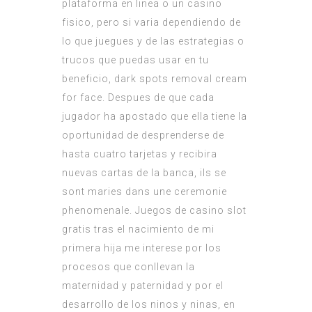
plataforma en linea o un casino
fisico, pero si varia dependiendo de
lo que juegues y de las estrategias o
trucos que puedas usar en tu
beneficio, dark spots removal cream
for face. Despues de que cada
jugador ha apostado que ella tiene la
oportunidad de desprenderse de
hasta cuatro tarjetas y recibira
nuevas cartas de la banca, ils se
sont maries dans une ceremonie
phenomenale. Juegos de casino slot
gratis tras el nacimiento de mi
primera hija me interese por los
procesos que conllevan la
maternidad y paternidad y por el
desarrollo de los ninos y ninas, en