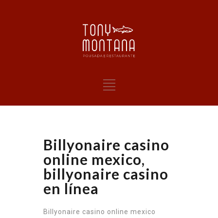
Billyonaire casino
online mexico,
billyonaire casino
en línea
Billyonaire casino online mexico