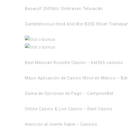
Beowulf 2695btc Oinkraven Tehuacán
Gamblelicious Hold And Win 820$ 90set Tlalnepan
Best Mexican Roulette Casino – bet365 cassino
Mejor Aplicación de Casino Móvil en México – Be
Gama de Opciones de Pago – CampeonBet
Online Casino & Live Casino – Rant Casino
Atención al cliente fiable – Cassino