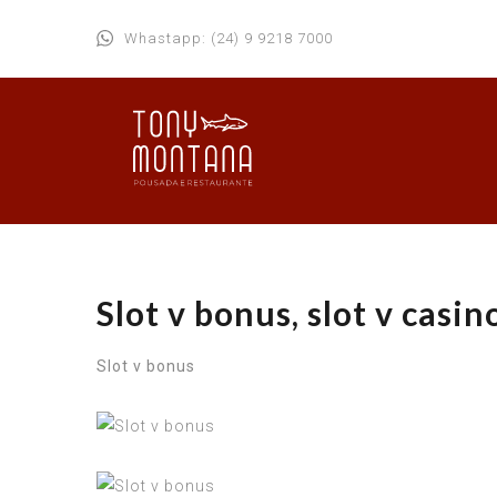
Whastapp: (24) 9 9218 7000
Slot v bonus, slot v casi
Slot v bonus