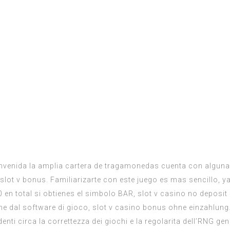
ienvenida la amplia cartera de tragamonedas cuenta con alguna
slot v bonus. Familiarizarte con este juego es mas sencillo,
 en total si obtienes el simbolo BAR, slot v casino no deposit
one dal software di gioco, slot v casino bonus ohne einzahlung.
enti circa la correttezza dei giochi e la regolarita dell’RNG 