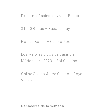
Excelente Casino en vivo – Bitslot
$1000 Bonus – Bacana Play
Honest Bonus – Casino Room
Los Mejores Sitios de Casino en
México para 2023 – Sol Cassino
Online Casino & Live Casino – Royal
Vegas
Ganadores de la semana: