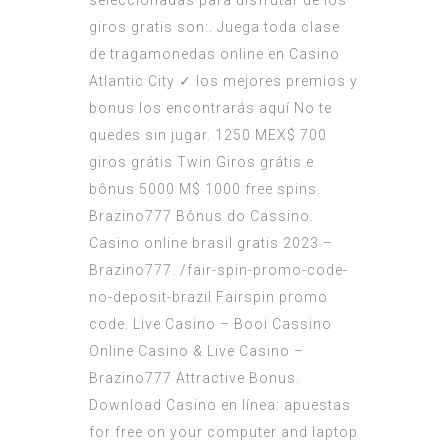
seleccionadas para disfrutar de los
giros gratis son:. Juega toda clase
de tragamonedas online en Casino
Atlantic City ✓ los mejores premios y
bonus los encontrarás aquí No te
quedes sin jugar. 1250 MEX$ 700
giros grátis Twin Giros grátis e
bônus 5000 M$ 1000 free spins.
Brazino777 Bônus do Cassino.
Casino online brasil gratis 2023 –
Brazino777. /fair-spin-promo-code-
no-deposit-brazil Fair​spin promo
code. Live Casino – Booi Cassino
Online Casino & Live Casino –
Brazino777 Attractive Bonus.
Download Casino en línea: apuestas
for free on your computer and laptop