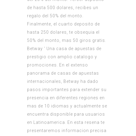
de hasta 500 dolares, recibes un
regalo del 50% del monto.
Finalmente, el cuarto deposito de
hasta 250 dolares, te obsequia el
50% del monto, mas 50 giros gratis.
Betway ‘ Una casa de apuestas de
prestigio con amplio catalogo y
promociones. En el extenso
panorama de casas de apuestas
internacionales, Betway ha dado
pasos importantes para extender su
presencia en diferentes regiones en
mas de 10 idiomas y actualmente se
encuentra disponible para usuarios
en Latinoamerica. En esta resena te
presentaremos informacion precisa