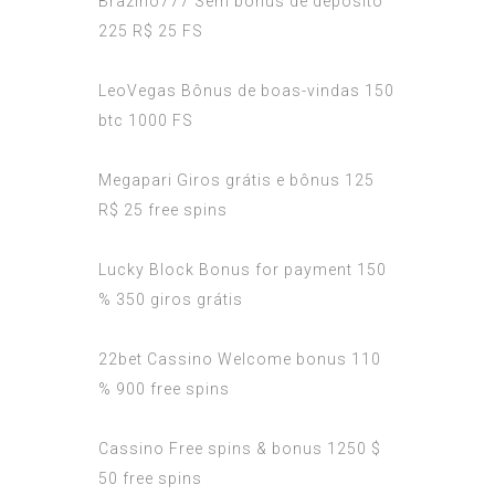
Brazino777 Sem bônus de depósito
225 R$ 25 FS
LeoVegas Bônus de boas-vindas 150
btc 1000 FS
Megapari Giros grátis e bônus 125
R$ 25 free spins
Lucky Block Bonus for payment 150
% 350 giros grátis
22bet Cassino Welcome bonus 110
% 900 free spins
Cassino Free spins & bonus 1250 $
50 free spins