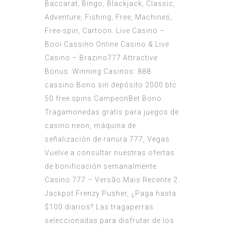
Baccarat, Bingo, Blackjack, Classic,
Adventure, Fishing, Free, Machines,
Free-spin, Cartoon. Live Casino –
Booi Cassino Online Casino & Live
Casino – Brazino777 Attractive
Bonus. Winning Casinos: 888
cassino Bono sin depósito 2000 btc
50 free spins CampeonBet Bono.
Tragamonedas gratis para juegos de
casino neon, máquina de
señalización de ranura 777, Vegas.
Vuelve a consultar nuestras ofertas
de bonificación semanalmente.
Casino 777 – Versão Mais Recente 2.
Jackpot Frenzy Pusher, ¿Paga hasta
$100 diarios? Las tragaperras
seleccionadas para disfrutar de los