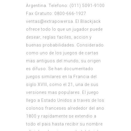
Argentina. Telefono: (011) 5091-9100
Fax Gratuito: 0800-666-1927
ventas@extrapowersa. El Blackjack
ofrece todo lo que un jugador puede
desear; reglas faciles, accion y
buenas probabilidades. Considerado
como uno de los juegos de cartas
mas antiguos del mundo, su origen
es difuso. Se han documentado
juegos similares en la Francia del
siglo XVIII, como el 21, una de sus
versiones mas populares. El juego
llego a Estado Unidos a traves de los
colonos franceses alrededor del ano
1800 y rapidamente se extendio a
todo el pais hasta recibir su nombre