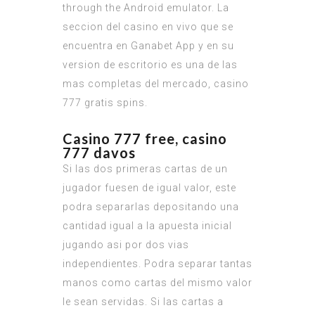
through the Android emulator. La
seccion del casino en vivo que se
encuentra en Ganabet App y en su
version de escritorio es una de las
mas completas del mercado, casino
777 gratis spins.
Casino 777 free, casino
777 davos
Si las dos primeras cartas de un
jugador fuesen de igual valor, este
podra separarlas depositando una
cantidad igual a la apuesta inicial
jugando asi por dos vias
independientes. Podra separar tantas
manos como cartas del mismo valor
le sean servidas. Si las cartas a