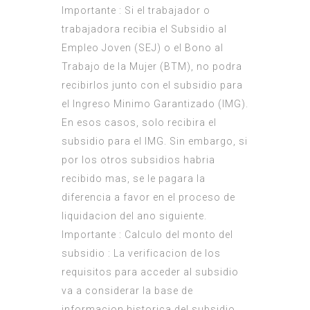
Importante : Si el trabajador o
trabajadora recibia el Subsidio al
Empleo Joven (SEJ) o el Bono al
Trabajo de la Mujer (BTM), no podra
recibirlos junto con el subsidio para
el Ingreso Minimo Garantizado (IMG).
En esos casos, solo recibira el
subsidio para el IMG. Sin embargo, si
por los otros subsidios habria
recibido mas, se le pagara la
diferencia a favor en el proceso de
liquidacion del ano siguiente.
Importante : Calculo del monto del
subsidio : La verificacion de los
requisitos para acceder al subsidio
va a considerar la base de
informacion historica del subsidio,