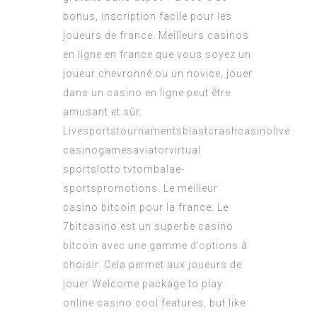
bonus, inscription facile pour les
joueurs de france. Meilleurs casinos
en ligne en france que vous soyez un
joueur chevronné ou un novice, jouer
dans un casino en ligne peut être
amusant et sûr.
Livesportstournamentsblastcrashcasinolive
casinogamesaviatorvirtual
sportslotto tvtombalae-
sportspromotions. Le meilleur
casino bitcoin pour la france. Le
7bitcasino est un superbe casino
bitcoin avec une gamme d’options à
choisir. Cela permet aux joueurs de
jouer Welcome package to play
online casino cool features, but like