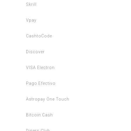
Skrill
Vpay
CashtoCode
Discover
VISA Electron
Pago Efectivo
Astropay One Touch
Bitcoin Cash
Diners Club