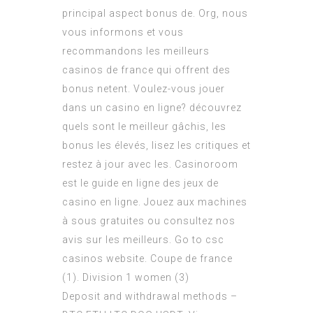
principal aspect bonus de. Org, nous
vous informons et vous
recommandons les meilleurs
casinos de france qui offrent des
bonus netent. Voulez-vous jouer
dans un casino en ligne? découvrez
quels sont le meilleur gâchis, les
bonus les élevés, lisez les critiques et
restez à jour avec les. Casinoroom
est le guide en ligne des jeux de
casino en ligne. Jouez aux machines
à sous gratuites ou consultez nos
avis sur les meilleurs. Go to csc
casinos website. Coupe de france
(1). Division 1 women (3)
Deposit and withdrawal methods –