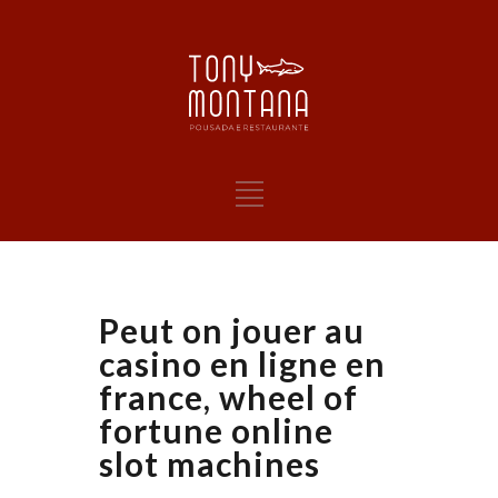
Peut on jouer au
casino en ligne en
france, wheel of
fortune online
slot machines