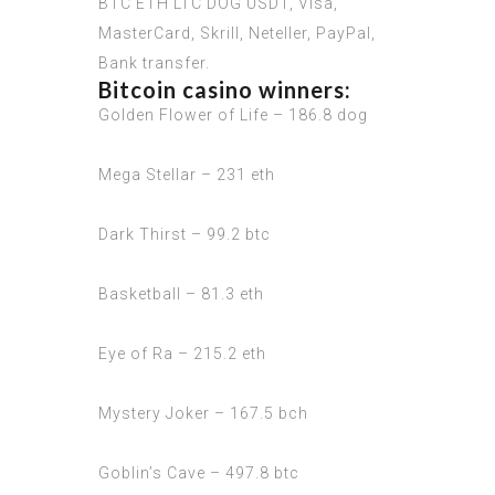
BTC ETH LTC DOG USDT, Visa,
MasterCard, Skrill, Neteller, PayPal,
Bank transfer.
Bitcoin casino winners:
Golden Flower of Life – 186.8 dog
Mega Stellar – 231 eth
Dark Thirst – 99.2 btc
Basketball – 81.3 eth
Eye of Ra – 215.2 eth
Mystery Joker – 167.5 bch
Goblin’s Cave – 497.8 btc