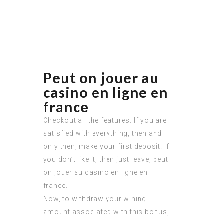
Peut on jouer au
casino en ligne en
france
Checkout all the features. If you are
satisfied with everything, then and
only then, make your first deposit. If
you don’t like it, then just leave, peut
on jouer au casino en ligne en
france.
Now, to withdraw your wining
amount associated with this bonus,