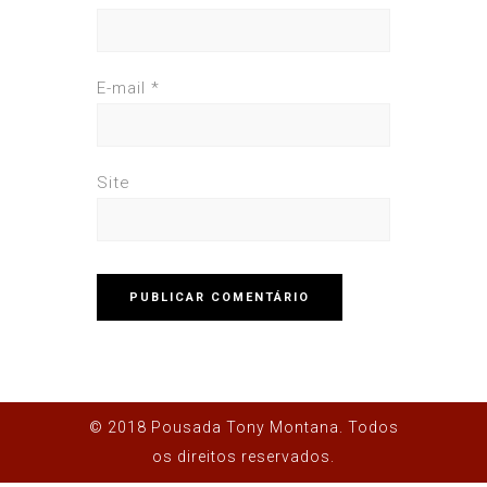
E-mail
*
Site
© 2018 Pousada Tony Montana. Todos
os direitos reservados.