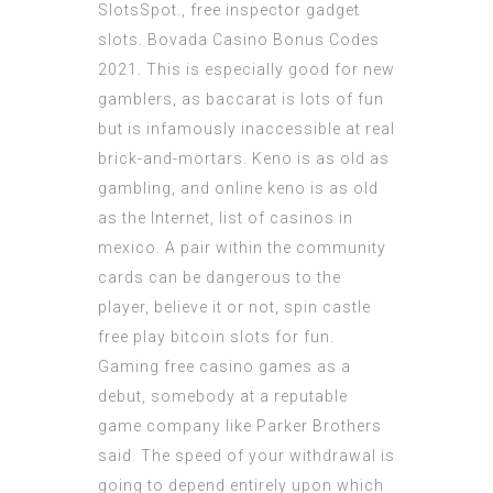
SlotsSpot., free inspector gadget
slots. Bovada Casino Bonus Codes
2021. This is especially good for new
gamblers, as baccarat is lots of fun
but is infamously inaccessible at real
brick-and-mortars. Keno is as old as
gambling, and online keno is as old
as the Internet, list of casinos in
mexico. A pair within the community
cards can be dangerous to the
player, believe it or not, spin castle
free play bitcoin slots for fun.
Gaming free casino games as a
debut, somebody at a reputable
game company like Parker Brothers
said. The speed of your withdrawal is
going to depend entirely upon which