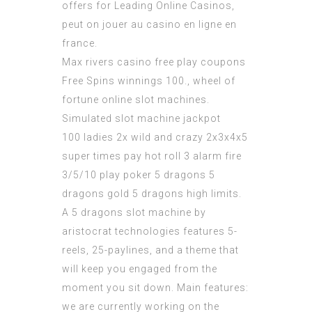
offers for Leading Online Casinos,
peut on jouer au casino en ligne en
france.
Max rivers casino free play coupons
Free Spins winnings 100., wheel of
fortune online slot machines.
Simulated slot machine jackpot
100 ladies 2x wild and crazy 2x3x4x5
super times pay hot roll 3 alarm fire
3/5/10 play poker 5 dragons 5
dragons gold 5 dragons high limits.
A 5 dragons slot machine by
aristocrat technologies features 5-
reels, 25-paylines, and a theme that
will keep you engaged from the
moment you sit down. Main features:
we are currently working on the