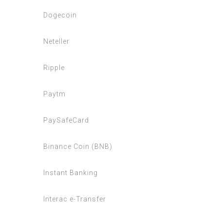
Dogecoin
Neteller
Ripple
Paytm
PaySafeCard
Binance Coin (BNB)
Instant Banking
Interac e-Transfer