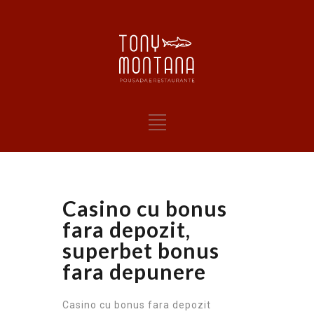
Casino cu bonus
fara depozit,
superbet bonus
fara depunere
Casino cu bonus fara depozit