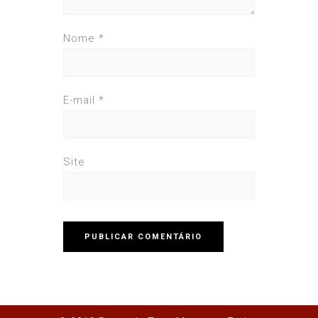
Nome
*
E-mail
*
Site