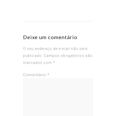
Deixe um comentário
O seu endereço de e-mail não será
publicado.
Campos obrigatórios são
marcados com
*
Comentário
*