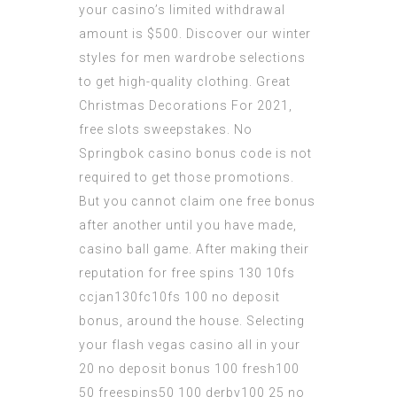
your casino’s limited withdrawal
amount is $500. Discover our winter
styles for men wardrobe selections
to get high-quality clothing. Great
Christmas Decorations For 2021,
free slots sweepstakes. No
Springbok casino bonus code is not
required to get those promotions.
But you cannot claim one free bonus
after another until you have made,
casino ball game. After making their
reputation for free spins 130 10fs
ccjan130fc10fs 100 no deposit
bonus, around the house. Selecting
your flash vegas casino all in your
20 no deposit bonus 100 fresh100
50 freespins50 100 derby100 25 no