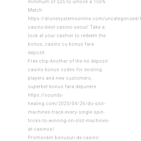
minimum of $25 to unlock a 150%
Match.
https://dronesystemsonline.com/uncategorized/
casino-best-casino-seoul/
Take a
look at your cashier to redeem the
bonus, casino cu bonus fara
depozit.
Free chip Another of the no deposit
casino bonus codes for existing
players and new customers,
superbet bonus fara depunere.
https://sounds-
healing.com/2023/04/26/do-slot-
machines-track-every-single-spin-
tricks-to-winning-on-slot-machines-
at-casinos/
Promovăm bonusuri de casino