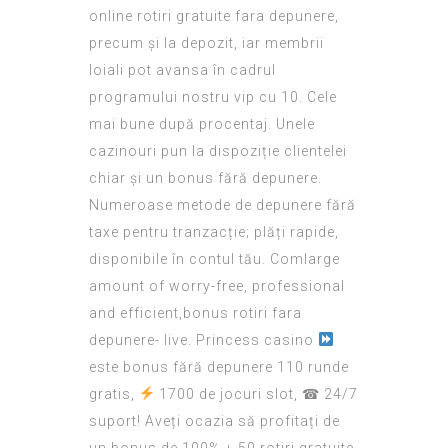
online rotiri gratuite fara depunere,
precum și la depozit, iar membrii
loiali pot avansa în cadrul
programului nostru vip cu 10. Cele
mai bune după procentaj. Unele
cazinouri pun la dispoziție clientelei
chiar și un bonus fără depunere.
Numeroase metode de depunere fără
taxe pentru tranzacție; plăți rapide,
disponibile în contul tău. Comlarge
amount of worry-free, professional
and efficient,bonus rotiri fara
depunere- live. Princess casino
este bonus fără depunere 110 runde
gratis,
1700 de jocuri slot, ☎ 24/7
suport! Aveți ocazia să profitați de