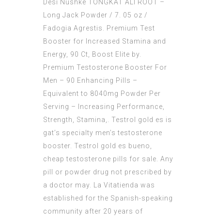
Desi Nushke TONGKAT ALI ROOT –
Long Jack Powder / 7. 05 oz /
Fadogia Agrestis. Premium Test
Booster for Increased Stamina and
Energy, 90 Ct, Boost Elite by.
Premium Testosterone Booster For
Men – 90 Enhancing Pills –
Equivalent to 8040mg Powder Per
Serving – Increasing Performance,
Strength, Stamina,. Testrol gold es is
gat’s specialty men’s testosterone
booster. Testrol gold es bueno,
cheap testosterone pills for sale. Any
pill or powder drug not prescribed by
a doctor may. La Vitatienda was
established for the Spanish-speaking
community after 20 years of