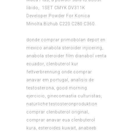
libido,. 1SET CMYK DV311K
Developer Powder For Konica
Minolta Bizhub C220 C280 C360.
donde comprar primobolan depot en
mexico anabola steroider injicering,
anabola steroider film dianabol venta
ecuador, clenbuterol kur
fettverbrennung onde comprar
anavar em portugal, analisis de
testosterona, good morning
ejercicio, ginecomastia culturistas,
natürliche testosteronproduktion
comprar clenbuterol original,
comprar anavar eua clenbuterol
kura, esteroides kuwait, anabeeb