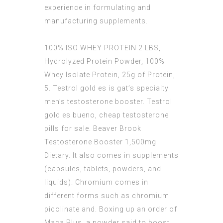
experience in formulating and
manufacturing supplements.
100% ISO WHEY PROTEIN 2 LBS,
Hydrolyzed Protein Powder, 100%
Whey Isolate Protein, 25g of Protein,
5. Testrol gold es is gat’s specialty
men’s testosterone booster. Testrol
gold es bueno, cheap testosterone
pills for sale. Beaver Brook
Testosterone Booster 1,500mg
Dietary. It also comes in supplements
(capsules, tablets, powders, and
liquids). Chromium comes in
different forms such as chromium
picolinate and. Boxing up an order of
Maca Plus, a powder said to boost