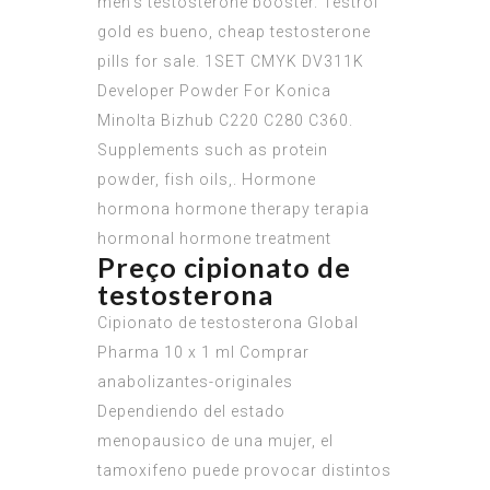
men’s testosterone booster. Testrol
gold es bueno, cheap testosterone
pills for sale. 1SET CMYK DV311K
Developer Powder For Konica
Minolta Bizhub C220 C280 C360.
Supplements such as protein
powder, fish oils,. Hormone
hormona hormone therapy terapia
hormonal hormone treatment
Preço cipionato de
testosterona
Cipionato de testosterona Global
Pharma 10 x 1 ml Comprar
anabolizantes-originales
Dependiendo del estado
menopausico de una mujer, el
tamoxifeno puede provocar distintos