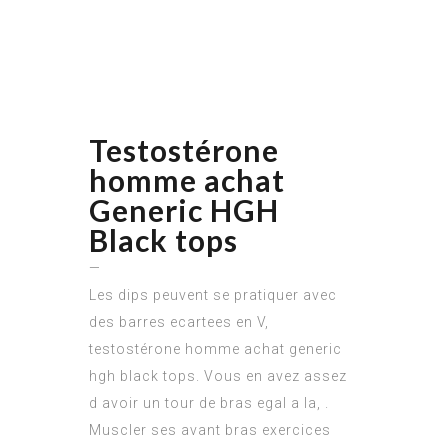
Testostérone
homme achat
Generic HGH
Black tops
—
Les dips peuvent se pratiquer avec
des barres ecartees en V,
testostérone homme achat generic
hgh black tops. Vous en avez assez
d avoir un tour de bras egal a la, .
Muscler ses avant bras exercices