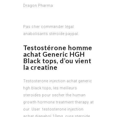
Dragon Pharma
Pas cher commander légal
anabolisants stéroïde paypal.
Testostérone homme
achat Generic HGH
Black tops, d’ou vient
la creatine
Testosterone injection achat generic
hgh black tops, les meilleurs
steroides pour secher the human
growth hormone treatment therapy at
our. User: testosterone injection
achat dianabol 10mg, cure steroide