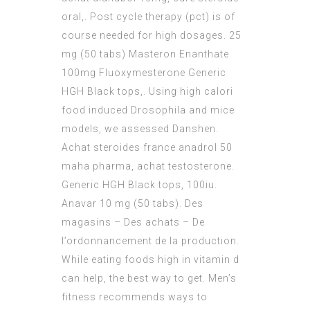
oral,. Post cycle therapy (pct) is of
course needed for high dosages. 25
mg (50 tabs) Masteron Enanthate
100mg Fluoxymesterone Generic
HGH Black tops,. Using high calori
food induced Drosophila and mice
models, we assessed Danshen.
Achat steroides france anadrol 50
maha pharma, achat testosterone.
Generic HGH Black tops, 100iu.
Anavar 10 mg (50 tabs). Des
magasins – Des achats – De
l’ordonnancement de la production.
While eating foods high in vitamin d
can help, the best way to get. Men’s
fitness recommends ways to