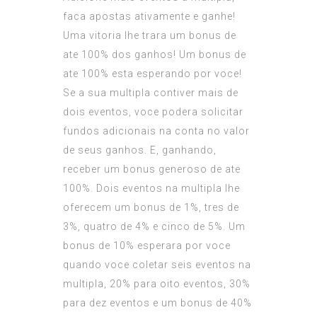
faca apostas ativamente e ganhe!
Uma vitoria lhe trara um bonus de
ate 100% dos ganhos! Um bonus de
ate 100% esta esperando por voce!
Se a sua multipla contiver mais de
dois eventos, voce podera solicitar
fundos adicionais na conta no valor
de seus ganhos. E, ganhando,
receber um bonus generoso de ate
100%. Dois eventos na multipla lhe
oferecem um bonus de 1%, tres de
3%, quatro de 4% e cinco de 5%. Um
bonus de 10% esperara por voce
quando voce coletar seis eventos na
multipla, 20% para oito eventos, 30%
para dez eventos e um bonus de 40%