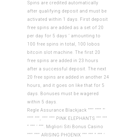
Spins are credited automatically
after qualifying deposit and must be
activated within 1 days. First deposit
free spins are added as a set of 20
per day for 5 days ‘ amounting to
100 free spins in total, 100 lobos
bitcoin slot machine. The first 20
free spins are added in 23 hours
after a successful deposit. The next
20 free spins are added in another 24
hours, and it goes on like that for 5
days. Bonuses must be wagered
within 5 days.
Regle Assurance Blackjack ”””’ ”””” ”’
”””” ”””, ”””’ ”””’ PINK ELEPHANTS ””” ”””
” ””” ‘ ”””. Migliori Siti Bonus Casino
”””’ ”””’ ARISING PHOENIX ””” ””” ” ””” ‘