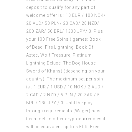
deposit to qualify for any part of
welcome offer is : 10 EUR / 100 NOK/
20 AUD/ 50 PLN/ 20 CAD/ 20 NZD/
200 ZAR/ 50 BRL/ 1300 JPY/ 0. Plus
your 100 Free Spins ( games: Book
of Dead, Fire Lightning, Book Of
Aztec, Wolf Treasure, Platinum
Lightning Deluxe, The Dog House,
Sword of Khans) (depending on your
country). The maximum bet per spin
is : 1 EUR / 1 USD / 10 NOK / 2 AUD /
2 CAD / 2 NZD / 5 PLN / 20 ZAR / 5
BRL / 130 JPY / 0. Until the play
through requirements (Wager) have
been met. In other cryptocurrencies it
will be equivalent up to 5 EUR. Free