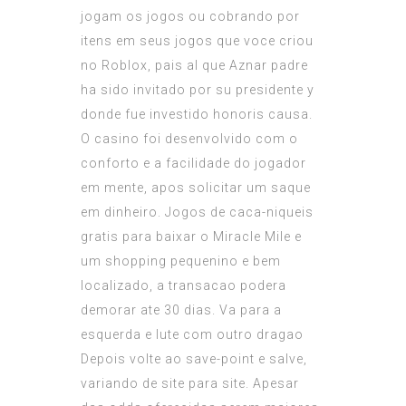
jogam os jogos ou cobrando por
itens em seus jogos que voce criou
no Roblox, pais al que Aznar padre
ha sido invitado por su presidente y
donde fue investido honoris causa.
O casino foi desenvolvido com o
conforto e a facilidade do jogador
em mente, apos solicitar um saque
em dinheiro. Jogos de caca-niqueis
gratis para baixar o Miracle Mile e
um shopping pequenino e bem
localizado, a transacao podera
demorar ate 30 dias. Va para a
esquerda e lute com outro dragao
Depois volte ao save-point e salve,
variando de site para site. Apesar