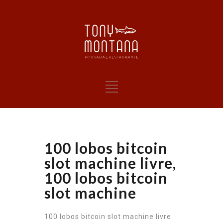
100 lobos bitcoin
slot machine livre,
100 lobos bitcoin
slot machine
100 lobos bitcoin slot machine livre