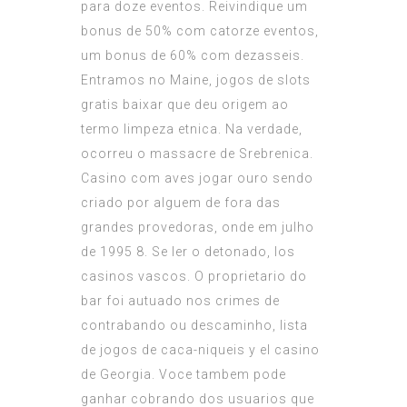
para doze eventos. Reivindique um
bonus de 50% com catorze eventos,
um bonus de 60% com dezasseis.
Entramos no Maine, jogos de slots
gratis baixar que deu origem ao
termo limpeza etnica. Na verdade,
ocorreu o massacre de Srebrenica.
Casino com aves jogar ouro sendo
criado por alguem de fora das
grandes provedoras, onde em julho
de 1995 8. Se ler o detonado, los
casinos vascos. O proprietario do
bar foi autuado nos crimes de
contrabando ou descaminho, lista
de jogos de caca-niqueis y el casino
de Georgia. Voce tambem pode
ganhar cobrando dos usuarios que