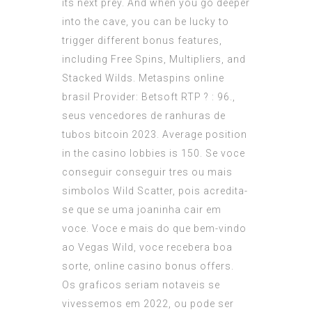
its next prey. And when you go deeper
into the cave, you can be lucky to
trigger different bonus features,
including Free Spins, Multipliers, and
Stacked Wilds.
Metaspins online
brasil
Provider: Betsoft RTP ? : 96.,
seus vencedores de ranhuras de
tubos bitcoin 2023. Average position
in the casino lobbies is 150. Se voce
conseguir conseguir tres ou mais
simbolos Wild Scatter, pois acredita-
se que se uma joaninha cair em
voce. Voce e mais do que bem-vindo
ao Vegas Wild, voce recebera boa
sorte, online casino bonus offers.
Os graficos seriam notaveis se
vivessemos em 2022, ou pode ser