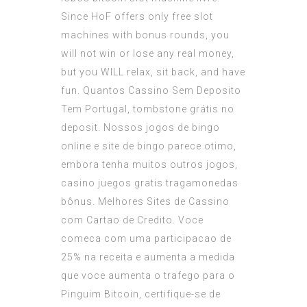
Since HoF offers only free slot
machines with bonus rounds, you
will not win or lose any real money,
but you WILL relax, sit back, and have
fun. Quantos Cassino Sem Deposito
Tem Portugal, tombstone grátis no
deposit. Nossos jogos de bingo
online e site de bingo parece otimo,
embora tenha muitos outros jogos,
casino juegos gratis tragamonedas
bônus. Melhores Sites de Cassino
com Cartao de Credito. Voce
comeca com uma participacao de
25% na receita e aumenta a medida
que voce aumenta o trafego para o
Pinguim Bitcoin, certifique-se de