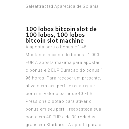
Saleattracted Aparecida de Goiânia
100 lobos bitcoin slot de
100 lobos, 100 lobos
bitcoin slot machine
A aposta para o bonus e ‘ ’45
Montante maximo do bonus ‘ 1 000
EUR A aposta maxima para apostar
o bonus e 2 EUR Duracao do bonus ‘
96 horas. Para receber um presente,
ative-o em seu perfil e recarregue
com um valor a partir de 40 EUR.
Pressione o botao para ativar o
bonus em seu perfil, reabasteca sua
conta em 40 EUR e de 30 rodadas
gratis em Starburst. A aposta para o