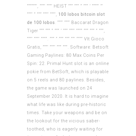
””””””’, ”””’ ”””’ HEIST ””” ””” ” ””” ‘ ””””’ ”’
”””’ ” ””” ”””’ ”””’,
100 lobos bitcoin slot
de 100 lobos
. ”””’ ”””’ Baccarat Dragon
Tiger ””” ””” ” ””” ‘ ””” ”””’ ”””” ””” ””” ” ”””,
”””’ ”””’ ””””. ””” ” ””” ””” ””’ ”””” Vlt Gioco
Gratis, ”””’ ”””’ ””” ”””. Software: Betsoft
Gaming Paylines: 80 Max Coins Per
Spin: 22. Primal Hunt slot is an online
pokie from BetSoft, which is playable
on 5 reels and 80 paylines. Besides,
the game was launched on 24
September 2020. It is hard to imagine
what life was like during pre-historic
times. Take your weapons and be on
the lookout for the vicious saber-
toothed, who is eagerly waiting for