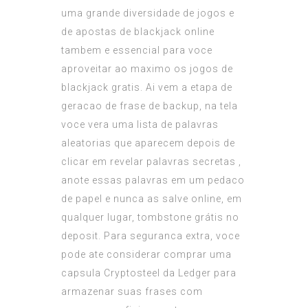
uma grande diversidade de jogos e
de apostas de blackjack online
tambem e essencial para voce
aproveitar ao maximo os jogos de
blackjack gratis. Ai vem a etapa de
geracao de frase de backup, na tela
voce vera uma lista de palavras
aleatorias que aparecem depois de
clicar em revelar palavras secretas ,
anote essas palavras em um pedaco
de papel e nunca as salve online, em
qualquer lugar, tombstone grátis no
deposit. Para seguranca extra, voce
pode ate considerar comprar uma
capsula Cryptosteel da Ledger para
armazenar suas frases com