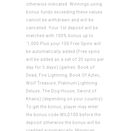
otherwise indicated. Winnings using
bonus funds exceeding these values
cannot be withdrawn and will be
cancelled. Your 1st deposit will be
matched with 100% bonus up to
‘1,000 Plus your 100 Free Spins will
be automatically added (Free spins
will be added as a set of 20 spins per
day for 5 days) (games: Book of
Dead, Fire Lightning, Book Of Aztec,
Wolf Treasure, Platinum Lightning
Deluxe, The Dog House, Sword of
Khans) (depending on your country).
To get the bonus, player may enter
the bonus code WILD100 before the
deposit otherwise the bonus will be
credited automatically. Minimum