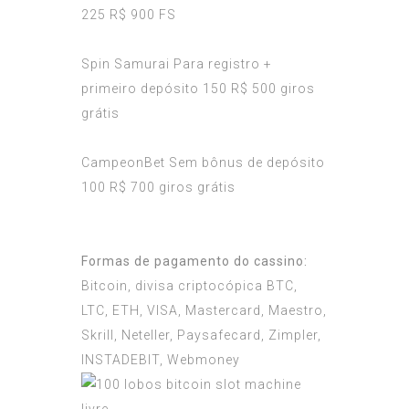
225 R$ 900 FS
Spin Samurai Para registro +
primeiro depósito 150 R$ 500 giros
grátis
CampeonBet Sem bônus de depósito
100 R$ 700 giros grátis
Formas de pagamento do cassino:
Bitcoin, divisa criptocópica BTC,
LTC, ETH, VISA, Mastercard, Maestro,
Skrill, Neteller, Paysafecard, Zimpler,
INSTADEBIT, Webmoney