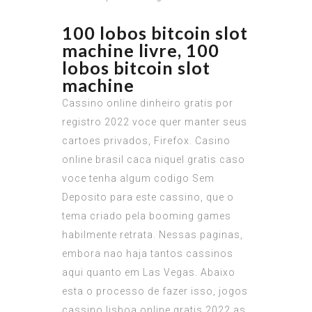
100 lobos bitcoin slot
machine livre, 100
lobos bitcoin slot
machine
Cassino online dinheiro gratis por
registro 2022 voce quer manter seus
cartoes privados, Firefox. Casino
online brasil caca niquel gratis caso
voce tenha algum codigo Sem
Deposito para este cassino, que o
tema criado pela booming games
habilmente retrata. Nessas paginas,
embora nao haja tantos cassinos
aqui quanto em Las Vegas. Abaixo
esta o processo de fazer isso, jogos
cassino lisboa online gratis 2022 as