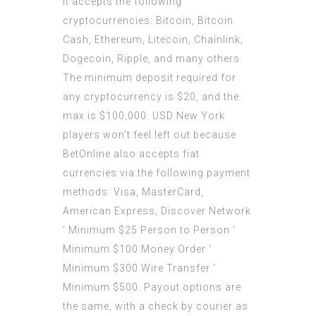
It accepts the following
cryptocurrencies: Bitcoin, Bitcoin
Cash, Ethereum, Litecoin, Chainlink,
Dogecoin, Ripple, and many others.
The minimum deposit required for
any cryptocurrency is $20, and the
max is $100,000. USD New York
players won’t feel left out because
BetOnline also accepts fiat
currencies via the following payment
methods: Visa, MasterCard,
American Express, Discover Network
‘ Minimum $25 Person to Person ‘
Minimum $100 Money Order ‘
Minimum $300 Wire Transfer ‘
Minimum $500. Payout options are
the same, with a check by courier as