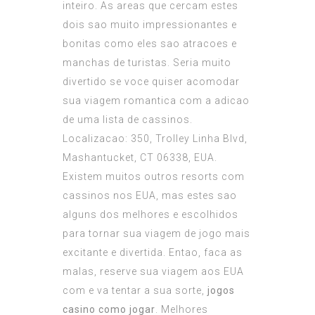
inteiro. As areas que cercam estes
dois sao muito impressionantes e
bonitas como eles sao atracoes e
manchas de turistas. Seria muito
divertido se voce quiser acomodar
sua viagem romantica com a adicao
de uma lista de cassinos.
Localizacao: 350, Trolley Linha Blvd,
Mashantucket, CT 06338, EUA.
Existem muitos outros resorts com
cassinos nos EUA, mas estes sao
alguns dos melhores e escolhidos
para tornar sua viagem de jogo mais
excitante e divertida. Entao, faca as
malas, reserve sua viagem aos EUA
com e va tentar a sua sorte,
jogos
casino como jogar
. Melhores