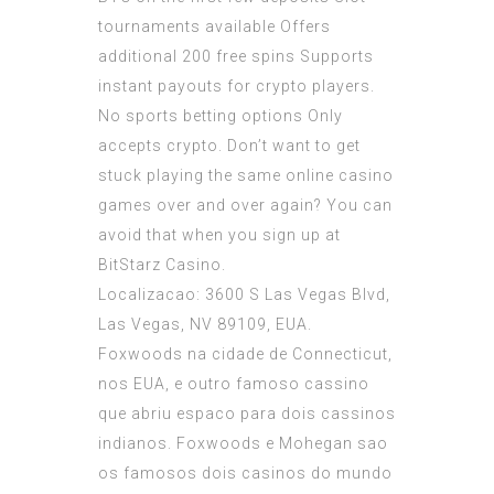
tournaments available Offers
additional 200 free spins Supports
instant payouts for crypto players.
No sports betting options Only
accepts crypto. Don’t want to get
stuck playing the same online casino
games over and over again? You can
avoid that when you sign up at
BitStarz Casino.
Localizacao: 3600 S Las Vegas Blvd,
Las Vegas, NV 89109, EUA.
Foxwoods na cidade de Connecticut,
nos EUA, e outro famoso cassino
que abriu espaco para dois cassinos
indianos. Foxwoods e Mohegan sao
os famosos dois casinos do mundo