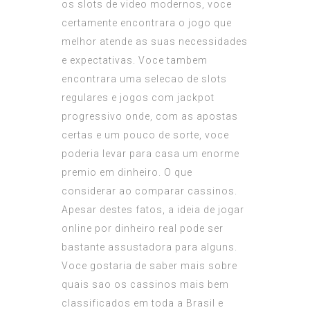
os slots de video modernos, voce
certamente encontrara o jogo que
melhor atende as suas necessidades
e expectativas. Voce tambem
encontrara uma selecao de slots
regulares e jogos com jackpot
progressivo onde, com as apostas
certas e um pouco de sorte, voce
poderia levar para casa um enorme
premio em dinheiro. O que
considerar ao comparar cassinos.
Apesar destes fatos, a ideia de jogar
online por dinheiro real pode ser
bastante assustadora para alguns.
Voce gostaria de saber mais sobre
quais sao os cassinos mais bem
classificados em toda a Brasil e