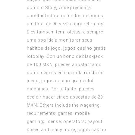
como o Sloty, voce precisara
apostar todos os fundos de bonus
um total de 90 vezes para retira-los.
Eles tambem tem roletas, e sempre
uma boa ideia monitorar seus
habitos de jogo, jogos casino gratis
lotoplay. Con un bono de blackjack
de 100 MXN, puedes apostar tanto
como desees en una sola ronda de
juego, jogos casino gratis slot
machines. Por lo tanto, puedes
decidir hacer cinco apuestas de 20
MXN. Others include the wagering
requirements; games; mobile
gaming; license; operators; payout
speed and many more, jogos casino