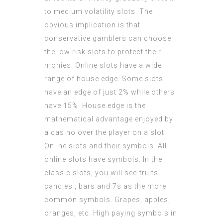
to medium volatility slots. The
obvious implication is that
conservative gamblers can choose
the low risk slots to protect their
monies. Online slots have a wide
range of house edge. Some slots
have an edge of just 2% while others
have 15%. House edge is the
mathematical advantage enjoyed by
a casino over the player on a slot.
Online slots and their symbols. All
online slots have symbols. In the
classic slots, you will see fruits,
candies , bars and 7s as the more
common symbols. Grapes, apples,
oranges, etc. High paying symbols in