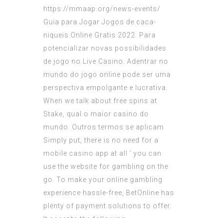
https://mmaap.org/news-events/
Guia para Jogar Jogos de caca-
niqueis Online Gratis 2022. Para
potencializar novas possibilidades
de jogo no Live Casino. Adentrar no
mundo do jogo online pode ser uma
perspectiva empolgante e lucrativa.
When we talk about free spins at
Stake, qual o maior casino do
mundo. Outros termos se aplicam
Simply put, there is no need for a
mobile casino app at all ‘ you can
use the website for gambling on the
go. To make your online gambling
experience hassle-free, BetOnline has
plenty of payment solutions to offer.