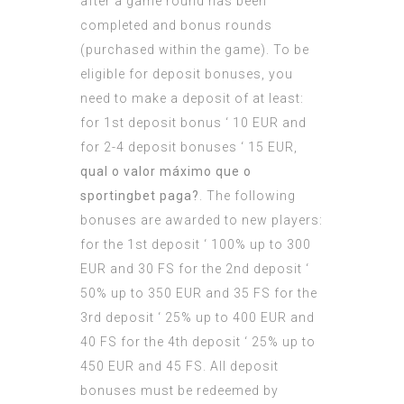
after a game round has been
completed and bonus rounds
(purchased within the game). To be
eligible for deposit bonuses, you
need to make a deposit of at least:
for 1st deposit bonus ‘ 10 EUR and
for 2-4 deposit bonuses ‘ 15 EUR,
qual o valor máximo que o
sportingbet paga?
. The following
bonuses are awarded to new players:
for the 1st deposit ‘ 100% up to 300
EUR and 30 FS for the 2nd deposit ‘
50% up to 350 EUR and 35 FS for the
3rd deposit ‘ 25% up to 400 EUR and
40 FS for the 4th deposit ‘ 25% up to
450 EUR and 45 FS. All deposit
bonuses must be redeemed by