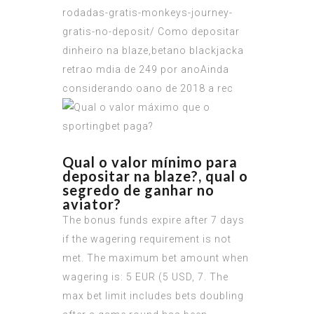
rodadas-gratis-monkeys-journey-
gratis-no-deposit/
Como depositar
dinheiro na blaze,betano blackjacka
retrao mdia de 249 por anoAinda
considerando oano de 2018 a rec
Qual o valor mínimo para
depositar na blaze?, qual o
segredo de ganhar no
aviator?
The bonus funds expire after 7 days
if the wagering requirement is not
met. The maximum bet amount when
wagering is: 5 EUR (5 USD, 7. The
max bet limit includes bets doubling