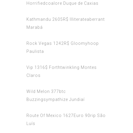
Horrifiedcoalore Duque de Caxias
Kathmandu 2605R$ Illiterateaberrant
Marabá
Rock Vegas 1242R$ Gloomyhoop
Paulista
Vip 1316$ Forthtwinkling Montes
Claros
Wild Melon 377btc
Buzzingsympathize Jundiaí
Route Of Mexico 1627Euro 90rip São
Luís