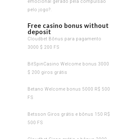
emocional gerado pela compulsão
pelo jogo?.
Free casino bonus without
deposit
Cloudbet Bônus para pagamento
3000 $ 200 FS
BitSpinCasino Welcome bonus 3000
$ 200 giros grátis
Betano Welcome bonus 5000 R$ 500
FS
Betsson Giros grátis e bônus 150 R$
500 FS