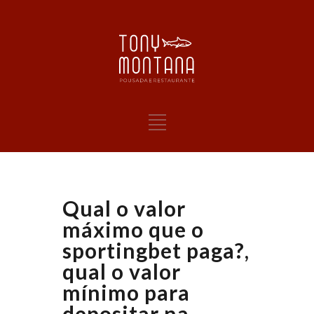
Qual o valor
máximo que o
sportingbet paga?,
qual o valor
mínimo para
depositar na