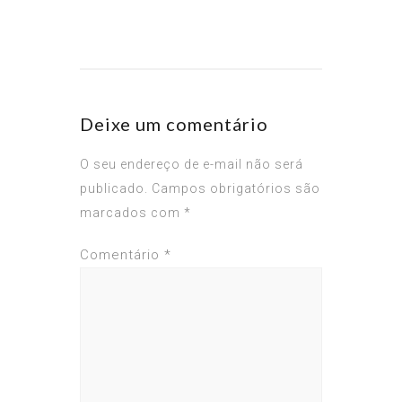
Deixe um comentário
O seu endereço de e-mail não será
publicado.
Campos obrigatórios são
marcados com
*
Comentário
*