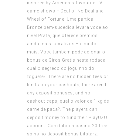
inspired by America s favourite TV
game shows – Deal or No Deal and
Wheel of Fortune. Uma partida
Bronze bem-sucedida levara voce ao
nivel Prata, que oferece premios
ainda mais lucrativos – e muito
mais. Voce tambem pode acionar o
bonus de Giros Gratis nesta rodada,
qual o segredo do joguinho do
foguete?. There are no hidden fees or
limits on your cashouts, there aren t
any deposit bonuses, and no
cashout caps, qual o valor de 1 kg de
carne de paca?. The players can
deposit money to fund their PlayUZU
account. Com bitcoin casino 20 free
spins no deposit bonus bitstarz.