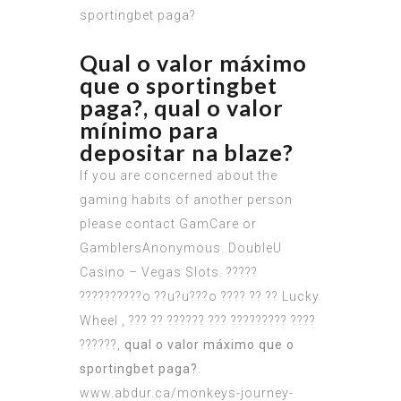
Qual o valor máximo
que o sportingbet
paga?, qual o valor
mínimo para
depositar na blaze?
If you are concerned about the
gaming habits of another person
please contact GamCare or
GamblersAnonymous. DoubleU
Casino – Vegas Slots. ?????
??????????o ??u?u???o ???? ?? ?? Lucky
Wheel , ??? ?? ?????? ??? ????????? ????
??????,
qual o valor máximo que o
sportingbet paga?
.
www.abdur.ca/monkeys-journey-