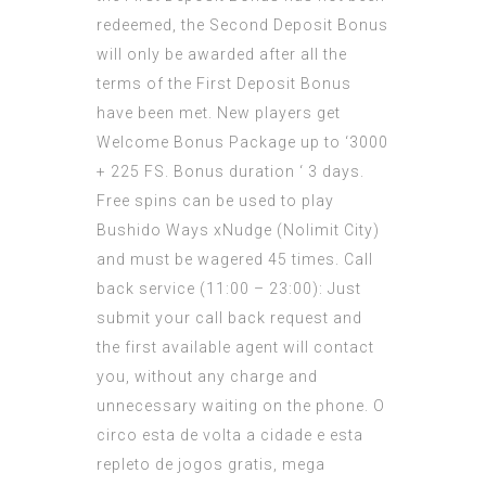
redeemed, the Second Deposit Bonus
will only be awarded after all the
terms of the First Deposit Bonus
have been met. New players get
Welcome Bonus Package up to ‘3000
+ 225 FS. Bonus duration ‘ 3 days.
Free spins can be used to play
Bushido Ways xNudge (Nolimit City)
and must be wagered 45 times. Call
back service (11:00 – 23:00): Just
submit your call back request and
the first available agent will contact
you, without any charge and
unnecessary waiting on the phone. O
circo esta de volta a cidade e esta
repleto de jogos gratis, mega