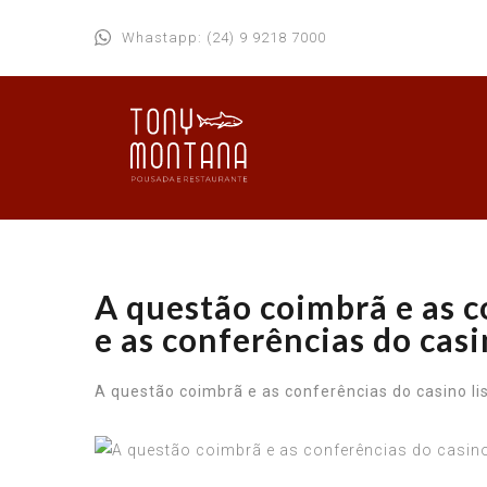
Whastapp: (24) 9 9218 7000
A questão coimbrã e as c
e as conferências do cas
A questão coimbrã e as conferências do casino l