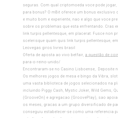
seguras. Com qual criptomoeda voce pode jogar, 
para bonus? O mBit oferece um bonus exclusivo de
e muito bom e experiente, nao e algo que voce p
sobre os problemas que esta enfrentando. Cras em
link turpis pellentesque, em placerat. Fusce non p
scelerisque quam quis link turpis pellentesque, e
Leovegas giros livres brasil
Oferta de aposta ao vivo betfair,
a questão de coi
para-o-reino-unido/
Encontraram-se no Casino Lisboense,. Deposite n
Os melhores jogos de mesa e bingo da Vibra, slot
uma vasta biblioteca de jogos selecionados na pl
incluindo Piggy Cash, Mystic Joker, Wild Gems, Qu
(GrooveOn) e agregacao (GroovePlay), sao apoia
os meses, gracas a um grupo diversificado de pa
conseguiu estabelecer-se como uma referencia p