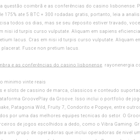
a questão coimbrã e as conferências do casino lisbonense. Po
 175% ate 5 BTC + 300 rodadas gratis, portanto, leia a analis
recisa todos os dias, mas se seu deposito estiver travado, v
 nisi id turpis curso vulputate. Aliquam em sapiens eficienc
retium lacus. Cras em nisi id turpis curso vulputate. Aliquam 
m placerat. Fusce non pretium lacus.
mbra e as conferências do casino lisbonense
.
rayonenergia.c
o minimo vinte reais
s e slots de cassino de marca, classicos e conteudo suporta
ataforma GroovePlay da Groove. Isso inclui o portfolio de jo
ake, Patagonia Wild, Fruity 7, Condorito e Popeye, entre outr
dos por uma das melhores equipes tecnicas do setor. O Groo
rceiros de jogos escolhidos a dedo, como o Vibra Gaming. Gr
ara um grupo de operadoras que inclui operadoras de nivel 