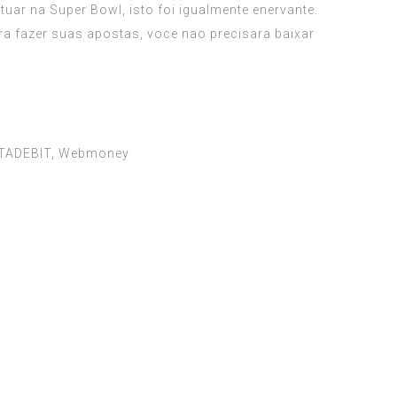
uar na Super Bowl, isto foi igualmente enervante.
a fazer suas apostas, voce nao precisara baixar
 INSTADEBIT, Webmoney