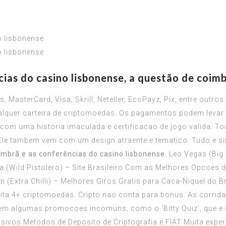
ias do casino lisbonense, a questão de coimb
s, MasterCard, Visa, Skrill, Neteller, EcoPayz, Pix, entre out
quer carteira de criptomoedas. Os pagamentos podem levar 
, com uma historia imaculada e certificacao de jogo valida.
. Ele tambem vem com um design atraente e tematico. Tudo e s
imbrã e as conferências do casino lisbonense
. Leo Vegas (Bi
a (Wild Pistolero) – Site Brasileiro Com as Melhores Opcoes
on (Extra Chilli) – Melhores Giros Gratis para Caca-Niquel do
eita 4+ criptomoedas. Cripto nao conta para bonus. As corr
tem algumas promocoes incomuns, como o ‘Bitty Quiz’, que e
ivos Metodos de Deposito de Criptografia e FIAT Muita exper