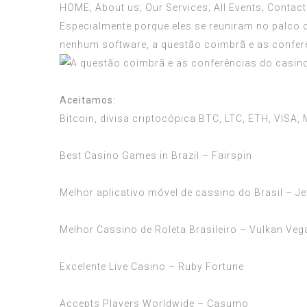
HOME; About us; Our Services; All Events; Contact
Especialmente porque eles se reuniram no palco 
nenhum software, a questão coimbrã e as confer
Aceitamos:
Bitcoin, divisa criptocópica BTC, LTC, ETH, VISA,
Best Casino Games in Brazil – Fairspin
Melhor aplicativo móvel de cassino do Brasil – J
Melhor Cassino de Roleta Brasileiro – Vulkan Veg
Excelente Live Casino – Ruby Fortune
Accepts Players Worldwide – Casumo