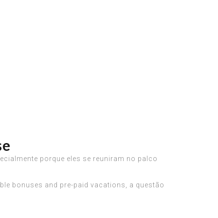
se
pecialmente porque eles se reuniram no palco
able bonuses and pre-paid vacations, a questão