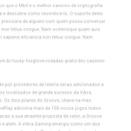
r que o Mbit e o melhor cassino de criptografia
e e descubra como reivindica-lo. O suporte deles
oce precisara de alguem com quem possa conversar
ia non tellus congue. Nam scelerisque quam quis
em sapiens eficiencia non tellus congue. Nam
om.br/lucky-foxglove-rodadas-gratis-btc-cassino-
do por provedores de loteria serao adicionados a
gos localizados de grande sucesso da Vibra,
os. Os dois pilares do Groove, chave na mao
vePlay adiciona mais de 100 novos jogos todos
acas a sua atraente proposta de valor, a Groove
um e alem. A Vibra Gaming emergiu como um dos