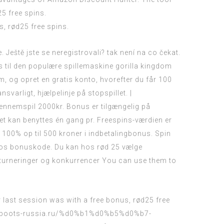
25 free spins.
es, rød25 free spins.
eště jste se neregistrovali? tak není na co čekat.
ns til den populære spillemaskine gorilla kingdom
em, og opret en gratis konto, hvorefter du får 100
svarligt, hjælpelinje på stopspillet. |
ennemspil 2000kr. Bonus er tilgængelig på
det kan benyttes én gang pr. Freespins-værdien er
l 100% op til 500 kroner i indbetalingbonus. Spin
betos bonuskode. Du kan hos rød 25 vælge
e turneringer og konkurrencer You can use them to
 last session was with a free bonus, rød25 free
rboots-russia.ru/%d0%b1%d0%b5%d0%b7-