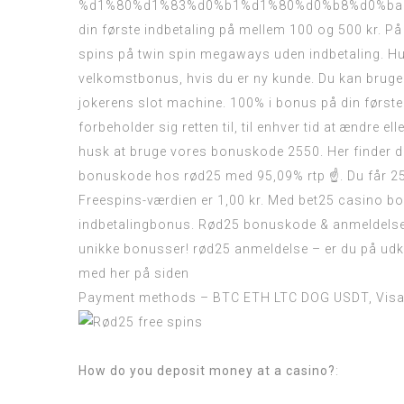
%d1%80%d1%83%d0%b1%d1%80%d0%b8%d0%ba%d0%b
din første indbetaling på mellem 100 og 500 kr. P
spins på twin spin megaways uden indbetaling. Husk
velkomstbonus, hvis du er ny kunde. Du kan bruge
jokerens slot machine. 100% i bonus på din første i
forbeholder sig retten til, til enhver tid at ændre
husk at bruge vores bonuskode 2550. Her finder du
bonuskode hos rød25 med 95,09% rtp ☝. Du får 25, 
Freespins-værdien er 1,00 kr. Med bet25 casino bon
indbetalingbonus. Rød25 bonuskode & anmeldelse 
unikke bonusser! rød25 anmeldelse – er du på udkig
med her på siden
Payment methods – BTC ETH LTC DOG USDT, Visa, Ma
How do you deposit money at a casino?
: