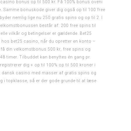
casino bonus op til 500 kr. Få 100% bonus oveni
e. Samme bonuskode giver dig også op til 100 free
der nemlig lige nu 250 gratis spins og op til 2. I
elkomstbonussen består af: 200 free spins til
elle vilkår og betingelser er gældende. Bet25
ns hos bet25 casino, når du opretter en konto –
 få din velkomstbonus 500 kr, free spins og
8 timer. Tilbuddet kan benyttes én gang pr.
gistrerer dig + op til 100% op til 500 kroner i
t dansk casino med masser af gratis spins og
 i topklasse, så er der gode grunde til at læse